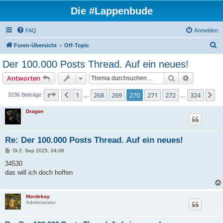
Die #Lappenbude
FAQ
Anmelden
S
Foren-Übersicht
Off-Topic
u
Der 100.000 Posts Thread. Auf ein neues!
c
Suche
Erweiterte
Antworten
h
e
Seite
270
von
324
1
268
269
270
271
272
324
Vorherige
N
3236 Beiträge
…
…
Dragon
Re: Der 100.000 Posts Thread. Auf ein neues!
B
Di 2. Sep 2025, 04:08
e
i
34530
t
das will ich doch hoffen
r
a
g
Mordekay
Administrator