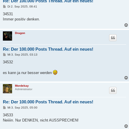
Re: Der 100.000 Posts Thread. Auf ein neues!
B
Di 2. Sep 2025, 08:41
e
i
34531
t
Immer positiv denken.
r
a
g
Dragon
Re: Der 100.000 Posts Thread. Auf ein neues!
B
Mi 3. Sep 2025, 03:13
e
i
34532
t
r
a
es kann ja nur besser werden
g
Mordekay
Administrator
Re: Der 100.000 Posts Thread. Auf ein neues!
B
Mi 3. Sep 2025, 05:00
e
i
34533
t
Neiiiin. Nur DENKEN, nicht AUSSPRECHEN!
r
a
g