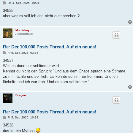
B
Do 4. Sep 2025, 16:34
e
i
34535
t
aber warum soll ich das nicht aussprechen ?
r
a
g
Mordekay
Administrator
Re: Der 100.000 Posts Thread. Auf ein neues!
B
Fr 5. Sep 2025, 03:36
e
i
34537
t
Weil es dann nur schlimmer wird.
r
a
Kennst du nicht den Spruch: "Und aus dem Chaos sprach eine Stimme
g
zu mir, lächle und sei froh. Es könnte schlimmer kommen. Und ich
lächelte und ich war froh. Und es kam schlimmer."
Dragon
Re: Der 100.000 Posts Thread. Auf ein neues!
B
Fr 5. Sep 2025, 10:13
e
i
34538
t
das ist ein Mythos
r