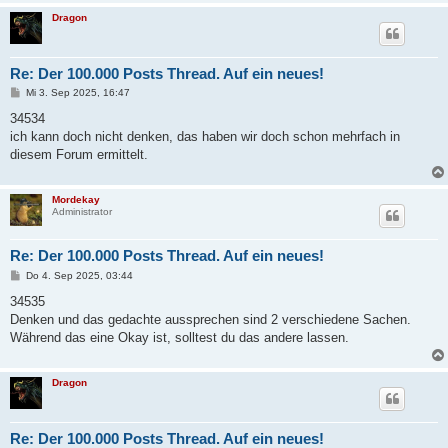
Dragon
Re: Der 100.000 Posts Thread. Auf ein neues!
B
Mi 3. Sep 2025, 16:47
e
i
34534
t
ich kann doch nicht denken, das haben wir doch schon mehrfach in
r
a
diesem Forum ermittelt.
g
Mordekay
Administrator
Re: Der 100.000 Posts Thread. Auf ein neues!
B
Do 4. Sep 2025, 03:44
e
i
34535
t
Denken und das gedachte aussprechen sind 2 verschiedene Sachen.
r
a
Während das eine Okay ist, solltest du das andere lassen.
g
Dragon
Re: Der 100.000 Posts Thread. Auf ein neues!