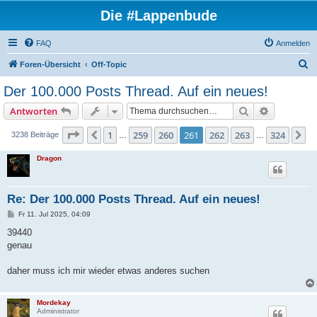
Die #Lappenbude
FAQ
Anmelden
S
Foren-Übersicht
Off-Topic
u
Der 100.000 Posts Thread. Auf ein neues!
c
Suche
Erweiterte
Antworten
h
e
Seite
261
von
324
1
259
260
261
262
263
324
Vorherige
N
3238 Beiträge
…
…
Dragon
Re: Der 100.000 Posts Thread. Auf ein neues!
B
Fr 11. Jul 2025, 04:09
e
i
39440
t
genau
r
a
g
daher muss ich mir wieder etwas anderes suchen
Mordekay
Administrator