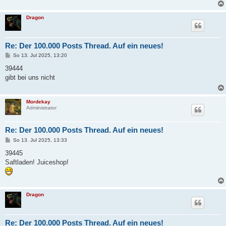
a
g
Dragon
Re: Der 100.000 Posts Thread. Auf ein neues!
B
So 13. Jul 2025, 13:20
e
i
39444
t
gibt bei uns nicht
r
a
g
Mordekay
Administrator
Re: Der 100.000 Posts Thread. Auf ein neues!
B
So 13. Jul 2025, 13:33
e
i
39445
t
Saftladen! Juiceshop!
r
a
g
Dragon
Re: Der 100.000 Posts Thread. Auf ein neues!