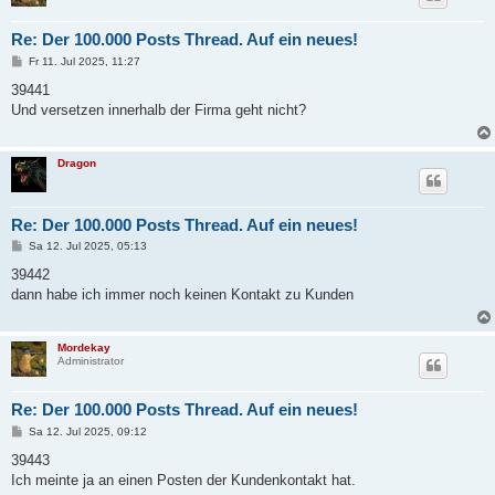
Re: Der 100.000 Posts Thread. Auf ein neues!
B
Fr 11. Jul 2025, 11:27
e
i
39441
t
Und versetzen innerhalb der Firma geht nicht?
r
a
g
Dragon
Re: Der 100.000 Posts Thread. Auf ein neues!
B
Sa 12. Jul 2025, 05:13
e
i
39442
t
dann habe ich immer noch keinen Kontakt zu Kunden
r
a
g
Mordekay
Administrator
Re: Der 100.000 Posts Thread. Auf ein neues!
B
Sa 12. Jul 2025, 09:12
e
i
39443
t
Ich meinte ja an einen Posten der Kundenkontakt hat.
r