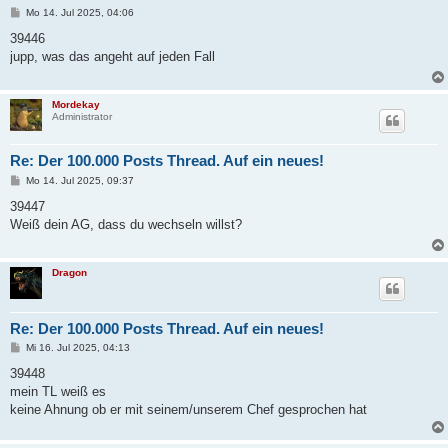
B
Mo 14. Jul 2025, 04:06
e
i
39446
t
jupp, was das angeht auf jeden Fall
r
a
g
Mordekay
Administrator
Re: Der 100.000 Posts Thread. Auf ein neues!
B
Mo 14. Jul 2025, 09:37
e
i
39447
t
Weiß dein AG, dass du wechseln willst?
r
a
g
Dragon
Re: Der 100.000 Posts Thread. Auf ein neues!
B
Mi 16. Jul 2025, 04:13
e
i
39448
t
mein TL weiß es
r
a
keine Ahnung ob er mit seinem/unserem Chef gesprochen hat
g