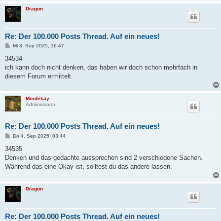
Dragon
Re: Der 100.000 Posts Thread. Auf ein neues!
B
Mi 3. Sep 2025, 16:47
e
i
34534
t
ich kann doch nicht denken, das haben wir doch schon mehrfach in
r
a
diesem Forum ermittelt.
g
Mordekay
Administrator
Re: Der 100.000 Posts Thread. Auf ein neues!
B
Do 4. Sep 2025, 03:44
e
i
34535
t
Denken und das gedachte aussprechen sind 2 verschiedene Sachen.
r
a
Während das eine Okay ist, solltest du das andere lassen.
g
Dragon
Re: Der 100.000 Posts Thread. Auf ein neues!