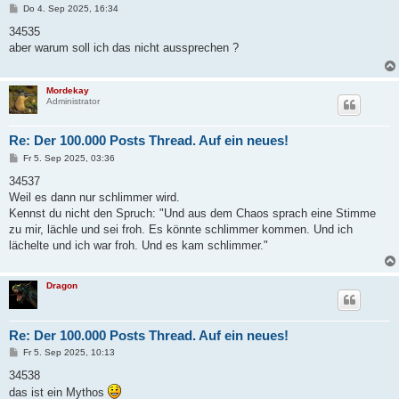
B
Do 4. Sep 2025, 16:34
e
i
34535
t
aber warum soll ich das nicht aussprechen ?
r
a
g
Mordekay
Administrator
Re: Der 100.000 Posts Thread. Auf ein neues!
B
Fr 5. Sep 2025, 03:36
e
i
34537
t
Weil es dann nur schlimmer wird.
r
a
Kennst du nicht den Spruch: "Und aus dem Chaos sprach eine Stimme
g
zu mir, lächle und sei froh. Es könnte schlimmer kommen. Und ich
lächelte und ich war froh. Und es kam schlimmer."
Dragon
Re: Der 100.000 Posts Thread. Auf ein neues!
B
Fr 5. Sep 2025, 10:13
e
i
34538
t
das ist ein Mythos
r