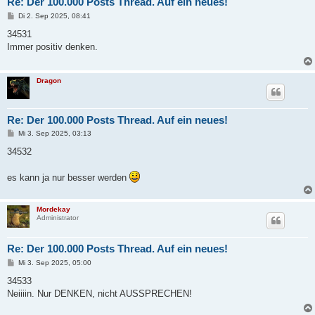
Re: Der 100.000 Posts Thread. Auf ein neues!
B
Di 2. Sep 2025, 08:41
e
i
34531
t
Immer positiv denken.
r
a
g
Dragon
Re: Der 100.000 Posts Thread. Auf ein neues!
B
Mi 3. Sep 2025, 03:13
e
i
34532
t
r
a
es kann ja nur besser werden
g
Mordekay
Administrator
Re: Der 100.000 Posts Thread. Auf ein neues!
B
Mi 3. Sep 2025, 05:00
e
i
34533
t
Neiiiin. Nur DENKEN, nicht AUSSPRECHEN!
r
a
g