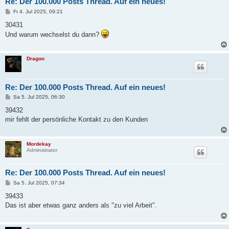
Re: Der 100.000 Posts Thread. Auf ein neues!
B
Fr 4. Jul 2025, 09:21
e
i
30431
t
Und warum wechselst du dann?
r
a
g
Dragon
Re: Der 100.000 Posts Thread. Auf ein neues!
B
Sa 5. Jul 2025, 06:30
e
i
39432
t
mir fehlt der persönliche Kontakt zu den Kunden
r
a
g
Mordekay
Administrator
Re: Der 100.000 Posts Thread. Auf ein neues!
B
Sa 5. Jul 2025, 07:34
e
i
39433
t
Das ist aber etwas ganz anders als "zu viel Arbeit".
r
a
g