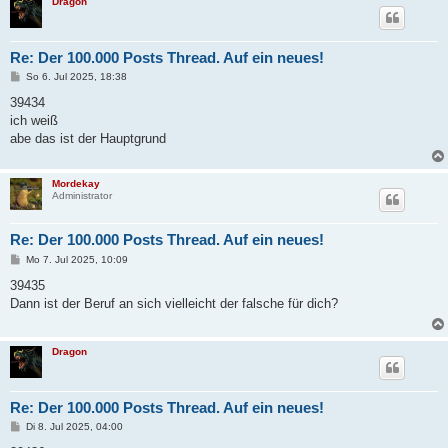
Dragon
Re: Der 100.000 Posts Thread. Auf ein neues!
B
So 6. Jul 2025, 18:38
e
i
39434
t
ich weiß
r
a
abe das ist der Hauptgrund
g
Mordekay
Administrator
Re: Der 100.000 Posts Thread. Auf ein neues!
B
Mo 7. Jul 2025, 10:09
e
i
39435
t
Dann ist der Beruf an sich vielleicht der falsche für dich?
r
a
g
Dragon
Re: Der 100.000 Posts Thread. Auf ein neues!
B
Di 8. Jul 2025, 04:00
e