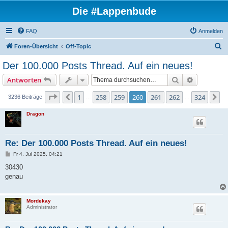
Die #Lappenbude
FAQ
Anmelden
S
Foren-Übersicht
Off-Topic
u
Der 100.000 Posts Thread. Auf ein neues!
c
Suche
Erweiterte
Antworten
h
e
Seite
260
von
324
1
258
259
260
261
262
324
Vorherige
N
3236 Beiträge
…
…
Dragon
Re: Der 100.000 Posts Thread. Auf ein neues!
B
Fr 4. Jul 2025, 04:21
e
i
30430
t
genau
r
a
g
Mordekay
Administrator