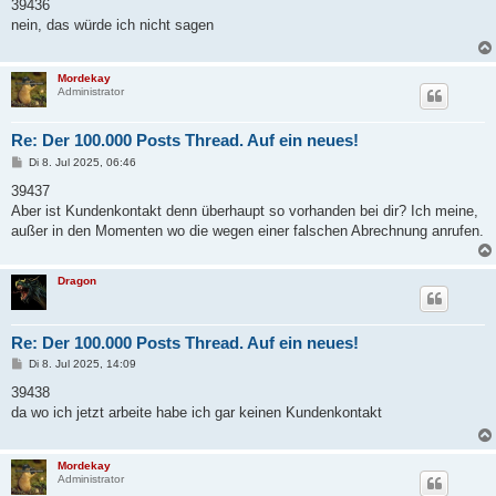
i
39436
t
nein, das würde ich nicht sagen
r
a
g
Mordekay
Administrator
Re: Der 100.000 Posts Thread. Auf ein neues!
B
Di 8. Jul 2025, 06:46
e
i
39437
t
Aber ist Kundenkontakt denn überhaupt so vorhanden bei dir? Ich meine,
r
a
außer in den Momenten wo die wegen einer falschen Abrechnung anrufen.
g
Dragon
Re: Der 100.000 Posts Thread. Auf ein neues!
B
Di 8. Jul 2025, 14:09
e
i
39438
t
da wo ich jetzt arbeite habe ich gar keinen Kundenkontakt
r
a
g
Mordekay
Administrator