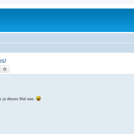
es!
Suche
Erweiterte Suche
es ja dieses Mal was.