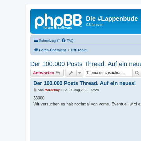
Die #Lappenbude
CS forever!
Schnellzugriff
FAQ
Foren-Übersicht
Off-Topic
Der 100.000 Posts Thread. Auf ein neu
Antworten
Der 100.000 Posts Thread. Auf ein neues!
B
von
Mordekay
»
Sa 27. Aug 2022, 12:28
e
i
33000
t
Wir versuchen es halt nochmal von vorne. Eventuell wird 
r
a
g