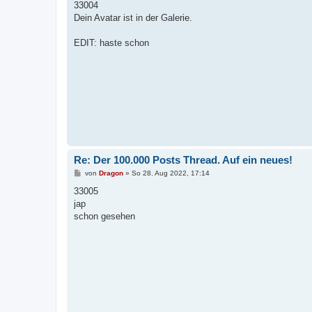
i
33004
t
Dein Avatar ist in der Galerie.
r
a
g
EDIT: haste schon
Re: Der 100.000 Posts Thread. Auf ein neues!
B
von
Dragon
»
So 28. Aug 2022, 17:14
e
i
33005
t
jap
r
a
schon gesehen
g