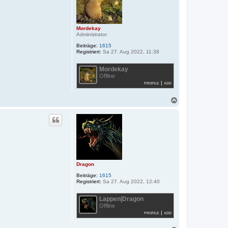
e
n
Mordekay
Administrator
Beiträge:
1615
Registriert:
Sa 27. Aug 2022, 11:38
Mordekay
Offline
profile
|
add
N
a
c
h
o
b
e
n
Dragon
Beiträge:
1615
Registriert:
Sa 27. Aug 2022, 12:40
Lappen|Dragon
Offline
profile
|
add