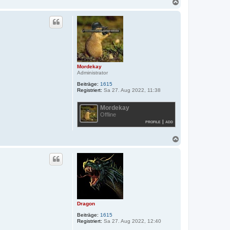
N
a
c
h
o
b
e
n
Mordekay
Administrator
Beiträge:
1615
Registriert:
Sa 27. Aug 2022, 11:38
Mordekay
Offline
profile
|
add
N
a
c
h
o
b
e
n
Dragon
Beiträge:
1615
Registriert:
Sa 27. Aug 2022, 12:40