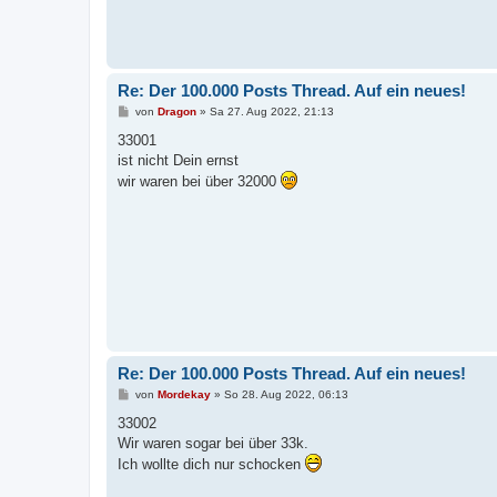
Re: Der 100.000 Posts Thread. Auf ein neues!
B
von
Dragon
»
Sa 27. Aug 2022, 21:13
e
i
33001
t
ist nicht Dein ernst
r
a
wir waren bei über 32000
g
Re: Der 100.000 Posts Thread. Auf ein neues!
B
von
Mordekay
»
So 28. Aug 2022, 06:13
e
i
33002
t
Wir waren sogar bei über 33k.
r
a
Ich wollte dich nur schocken
g