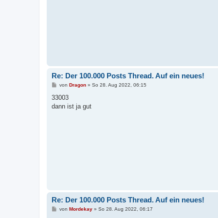
Re: Der 100.000 Posts Thread. Auf ein neues!
B
von
Dragon
»
So 28. Aug 2022, 06:15
e
i
33003
t
dann ist ja gut
r
a
g
Re: Der 100.000 Posts Thread. Auf ein neues!
B
von
Mordekay
»
So 28. Aug 2022, 06:17
e