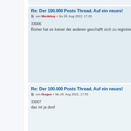
Re: Der 100.000 Posts Thread. Auf ein neues!
B
von
Mordekay
»
So 28. Aug 2022, 17:29
e
i
33006
t
Bisher hat es keiner der anderen geschafft sich zu registri
r
a
g
Re: Der 100.000 Posts Thread. Auf ein neues!
B
von
Dragon
»
Mo 29. Aug 2022, 17:55
e
i
33007
t
das ist ja doof
r
a
g