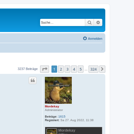
Suche
Erweiterte Suche
Anmelden
Seite
1
von
324
1
2
3
4
5
324
Nächste
3237 Beiträge
…
Mordekay
Administrator
Beiträge:
1615
Registriert:
Sa 27. Aug 2022, 11:38
Mordekay