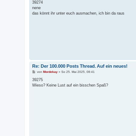
i
39274
t
nene
r
a
das könnt ihr unter euch ausmachen, ich bin da raus
g
Re: Der 100.000 Posts Thread. Auf ein neues!
B
von
Mordekay
»
So 25. Mai 2025, 08:41
e
i
39275
t
Wieso? Keine Lust auf ein bisschen Spaß?
r
a
g