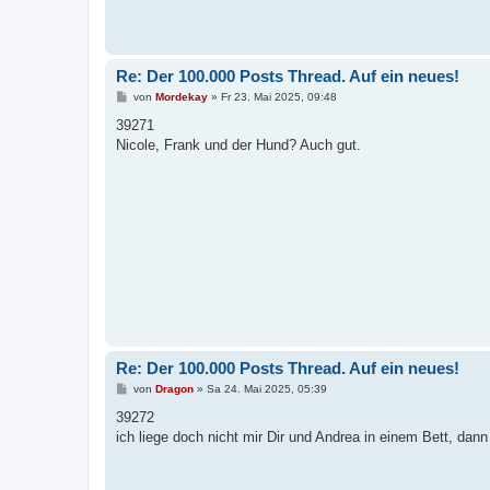
Re: Der 100.000 Posts Thread. Auf ein neues!
B
von
Mordekay
»
Fr 23. Mai 2025, 09:48
e
i
39271
t
Nicole, Frank und der Hund? Auch gut.
r
a
g
Re: Der 100.000 Posts Thread. Auf ein neues!
B
von
Dragon
»
Sa 24. Mai 2025, 05:39
e
i
39272
t
ich liege doch nicht mir Dir und Andrea in einem Bett, dan
r
a
g