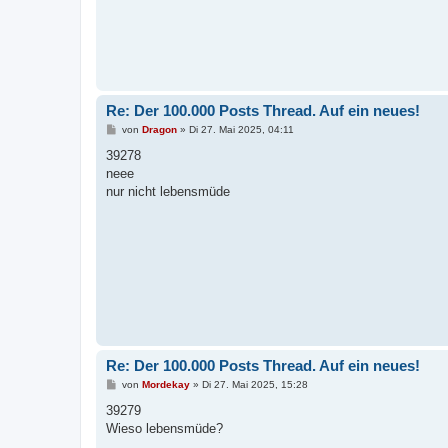
Re: Der 100.000 Posts Thread. Auf ein neues!
B
von
Dragon
»
Di 27. Mai 2025, 04:11
e
i
39278
t
neee
r
a
nur nicht lebensmüde
g
Re: Der 100.000 Posts Thread. Auf ein neues!
B
von
Mordekay
»
Di 27. Mai 2025, 15:28
e
i
39279
t
Wieso lebensmüde?
r
a