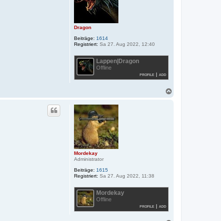
e
n
Dragon
Beiträge:
1614
Registriert:
Sa 27. Aug 2022, 12:40
Lappen|Dragon
Offline
profile
|
add
N
a
c
h
o
b
e
n
Mordekay
Administrator
Beiträge:
1615
Registriert:
Sa 27. Aug 2022, 11:38
Mordekay
Offline
profile
|
add