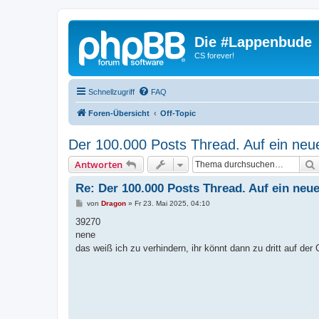
Die #Lappenbude
CS forever!
Schnellzugriff
FAQ
Foren-Übersicht
Off-Topic
Der 100.000 Posts Thread. Auf ein neu
Antworten
Re: Der 100.000 Posts Thread. Auf ein neue
B
von
Dragon
»
Fr 23. Mai 2025, 04:10
e
i
39270
t
nene
r
a
das weiß ich zu verhindern, ihr könnt dann zu dritt auf der
g