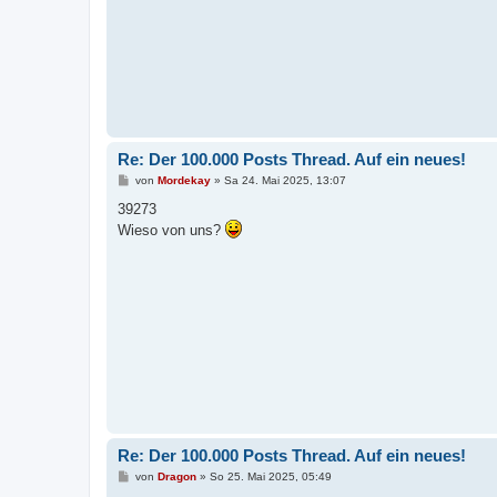
Re: Der 100.000 Posts Thread. Auf ein neues!
B
von
Mordekay
»
Sa 24. Mai 2025, 13:07
e
i
39273
t
Wieso von uns?
r
a
g
Re: Der 100.000 Posts Thread. Auf ein neues!
B
von
Dragon
»
So 25. Mai 2025, 05:49
e