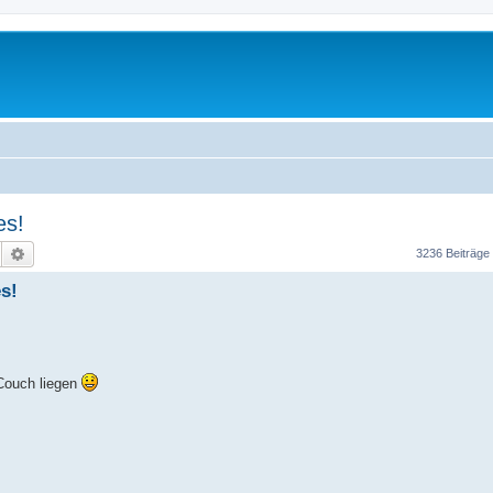
es!
Suche
Erweiterte Suche
3236 Beiträge
s!
 Couch liegen