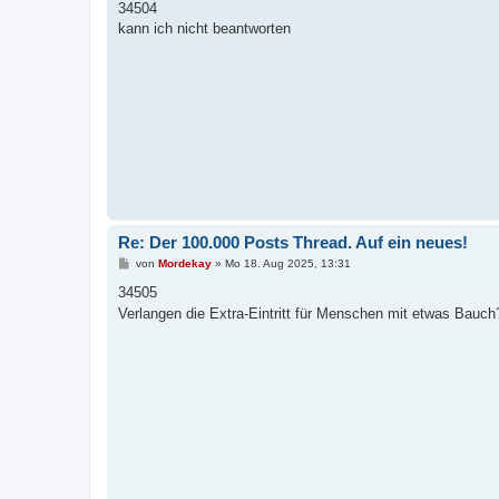
i
34504
t
kann ich nicht beantworten
r
a
g
Re: Der 100.000 Posts Thread. Auf ein neues!
B
von
Mordekay
»
Mo 18. Aug 2025, 13:31
e
i
34505
t
Verlangen die Extra-Eintritt für Menschen mit etwas Bauc
r
a
g