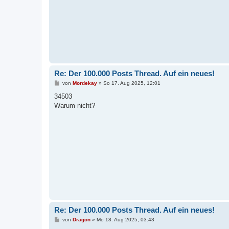
Re: Der 100.000 Posts Thread. Auf ein neues!
B
von
Mordekay
»
So 17. Aug 2025, 12:01
e
i
34503
t
Warum nicht?
r
a
g
Re: Der 100.000 Posts Thread. Auf ein neues!
B
von
Dragon
»
Mo 18. Aug 2025, 03:43
e