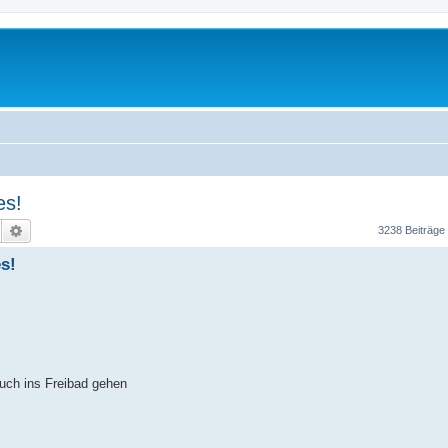
es!
Suche
Erweiterte Suche
3238 Beiträge
s!
auch ins Freibad gehen