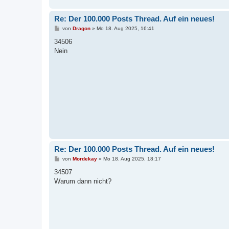
Re: Der 100.000 Posts Thread. Auf ein neues!
B
von
Dragon
»
Mo 18. Aug 2025, 16:41
e
i
34506
t
Nein
r
a
g
Re: Der 100.000 Posts Thread. Auf ein neues!
B
von
Mordekay
»
Mo 18. Aug 2025, 18:17
e
i
34507
t
Warum dann nicht?
r
a
g