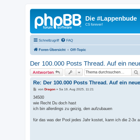
Die #Lappenbude
CS forever!
Schnellzugriff
FAQ
Foren-Übersicht
Off-Topic
Der 100.000 Posts Thread. Auf ein neu
Antworten
Re: Der 100.000 Posts Thread. Auf ein neue
B
von
Dragon
»
Sa 16. Aug 2025, 11:21
e
i
34500
t
wie Recht Du doch hast
r
a
ich bin allerdings zu geizig, den aufzubauen
g
für das was der Pool jedes Jahr kostet, kann ich die 2-3x 