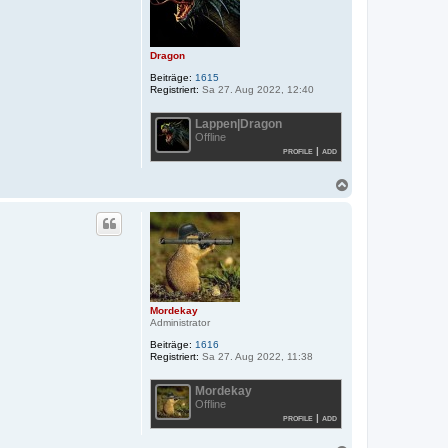
e
n
Dragon
Beiträge:
1615
Registriert:
Sa 27. Aug 2022, 12:40
Lappen|Dragon
Offline
profile
|
add
N
a
c
h
o
b
e
n
Mordekay
Administrator
Beiträge:
1616
Registriert:
Sa 27. Aug 2022, 11:38
Mordekay
Offline
profile
|
add