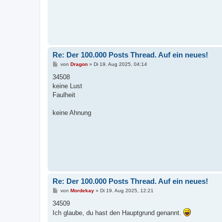
Re: Der 100.000 Posts Thread. Auf ein neues!
B
von
Dragon
»
Di 19. Aug 2025, 04:14
e
i
34508
t
keine Lust
r
a
Faulheit
g
keine Ahnung
Re: Der 100.000 Posts Thread. Auf ein neues!
B
von
Mordekay
»
Di 19. Aug 2025, 12:21
e
i
34509
t
Ich glaube, du hast den Hauptgrund genannt.
r
a