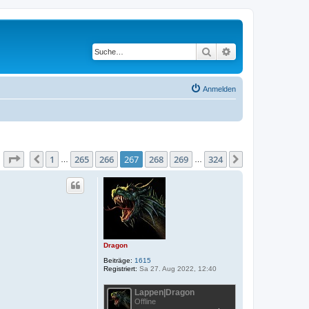
Suche
Erweiterte Suche
Anmelden
Seite
267
von
324
1
265
266
267
268
269
324
Vorherige
Nächste
…
…
Dragon
Beiträge:
1615
Registriert:
Sa 27. Aug 2022, 12:40
Lappen|Dragon
Offline