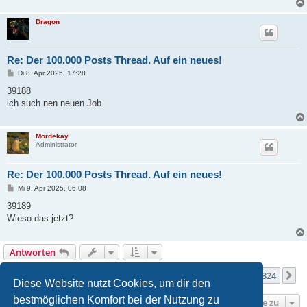
Dragon
Re: Der 100.000 Posts Thread. Auf ein neues!
B
Di 8. Apr 2025, 17:28
e
i
39188
t
ich such nen neuen Job
r
a
g
Mordekay
Administrator
Re: Der 100.000 Posts Thread. Auf ein neues!
B
Mi 9. Apr 2025, 06:08
e
i
39189
t
Wieso das jetzt?
r
a
g
Antworten
Seite
245
von
324
1
243
244
245
246
247
324
Vorherige
N
3238 Beiträge
…
…
Diese Website nutzt Cookies, um dir den
bestmöglichen Komfort bei der Nutzung zu
Gehe zu