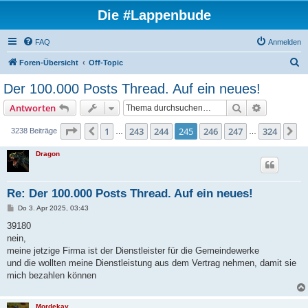
Die #Lappenbude
FAQ
Anmelden
S
Foren-Übersicht
Off-Topic
u
Der 100.000 Posts Thread. Auf ein neues!
c
Suche
Erweiterte
Antworten
h
e
Seite
245
von
324
1
243
244
245
246
247
324
Vorherige
N
3238 Beiträge
…
…
Dragon
Re: Der 100.000 Posts Thread. Auf ein neues!
B
Do 3. Apr 2025, 03:43
e
i
39180
t
nein,
r
a
meine jetzige Firma ist der Dienstleister für die Gemeindewerke
g
und die wollten meine Dienstleistung aus dem Vertrag nehmen, damit sie
mich bezahlen können
Mordekay