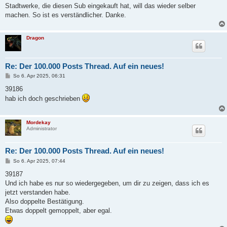
a
Stadtwerke, die diesen Sub eingekauft hat, will das wieder selber
g
machen. So ist es verständlicher. Danke.
Dragon
Re: Der 100.000 Posts Thread. Auf ein neues!
B
So 6. Apr 2025, 06:31
e
i
39186
t
hab ich doch geschrieben
r
a
g
Mordekay
Administrator
Re: Der 100.000 Posts Thread. Auf ein neues!
B
So 6. Apr 2025, 07:44
e
i
39187
t
Und ich habe es nur so wiedergegeben, um dir zu zeigen, dass ich es
r
a
jetzt verstanden habe.
g
Also doppelte Bestätigung.
Etwas doppelt gemoppelt, aber egal.