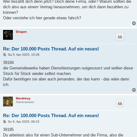
Wer bezahlt dich denn jetzt? Doch deine Firma, oder? Warum sollten die
r
a
dich also aus einem Vertrag herausnehmen, um dich dann bezahlen zu
g
können?
Oder verstehe ich hier gerade etwas falsch?
Dragon
Re: Der 100.000 Posts Thread. Auf ein neues!
B
Sa 5. Apr 2025, 15:28
e
i
39184
t
die Gemeindewerke haben Dienstleistungen outgesourct und wollen diese
r
a
Stück für Stück wieder selbst machen.
g
Dafür benötigen sie aber auch jemanden, der das kann - das wäre dann
ich.
Mordekay
Administrator
Re: Der 100.000 Posts Thread. Auf ein neues!
B
So 6. Apr 2025, 06:22
e
i
39185
t
Du arbeitest also für einen Sub-Unternehmer und die Firma, also die
r