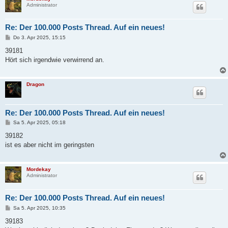
Administrator
Re: Der 100.000 Posts Thread. Auf ein neues!
B
Do 3. Apr 2025, 15:15
e
i
39181
t
Hört sich irgendwie verwirrend an.
r
a
g
Dragon
Re: Der 100.000 Posts Thread. Auf ein neues!
B
Sa 5. Apr 2025, 05:18
e
i
39182
t
ist es aber nicht im geringsten
r
a
g
Mordekay
Administrator
Re: Der 100.000 Posts Thread. Auf ein neues!
B
Sa 5. Apr 2025, 10:35
e
i
39183
t