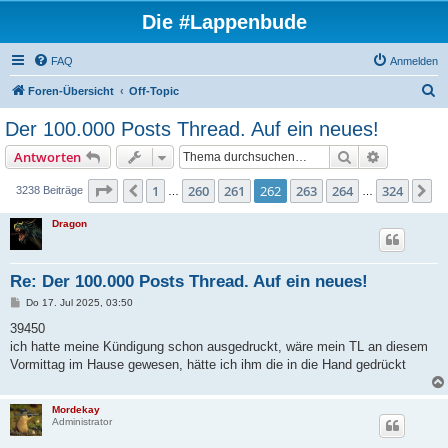
Die #Lappenbude
FAQ
Anmelden
S
Foren-Übersicht
Off-Topic
u
Der 100.000 Posts Thread. Auf ein neues!
c
Suche
Erweiterte
Antworten
h
e
Seite
262
von
324
1
260
261
262
263
264
324
Vorherige
N
3238 Beiträge
…
…
Dragon
Re: Der 100.000 Posts Thread. Auf ein neues!
B
Do 17. Jul 2025, 03:50
e
i
39450
t
ich hatte meine Kündigung schon ausgedruckt, wäre mein TL an diesem
r
a
Vormittag im Hause gewesen, hätte ich ihm die in die Hand gedrückt
g
Mordekay
Administrator