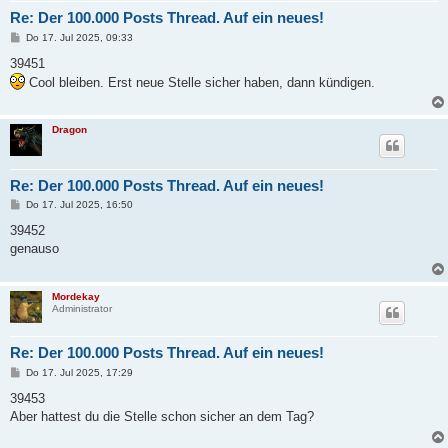
Re: Der 100.000 Posts Thread. Auf ein neues!
B
Do 17. Jul 2025, 09:33
e
i
39451
t
Cool bleiben. Erst neue Stelle sicher haben, dann kündigen.
r
a
g
Dragon
Re: Der 100.000 Posts Thread. Auf ein neues!
B
Do 17. Jul 2025, 16:50
e
i
39452
t
genauso
r
a
g
Mordekay
Administrator
Re: Der 100.000 Posts Thread. Auf ein neues!
B
Do 17. Jul 2025, 17:29
e
i
39453
t
Aber hattest du die Stelle schon sicher an dem Tag?
r
a
g