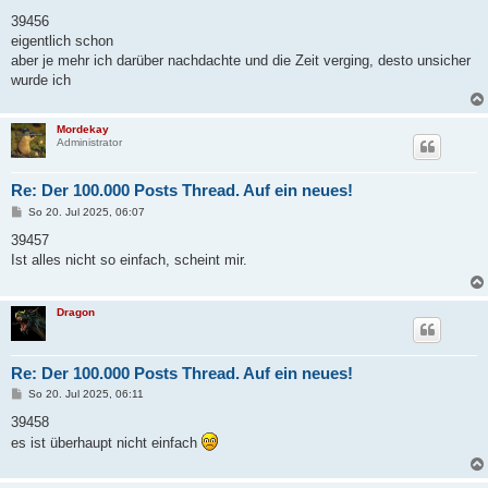
e
i
39456
t
eigentlich schon
r
a
aber je mehr ich darüber nachdachte und die Zeit verging, desto unsicher
g
wurde ich
Mordekay
Administrator
Re: Der 100.000 Posts Thread. Auf ein neues!
B
So 20. Jul 2025, 06:07
e
i
39457
t
Ist alles nicht so einfach, scheint mir.
r
a
g
Dragon
Re: Der 100.000 Posts Thread. Auf ein neues!
B
So 20. Jul 2025, 06:11
e
i
39458
t
es ist überhaupt nicht einfach
r
a
g