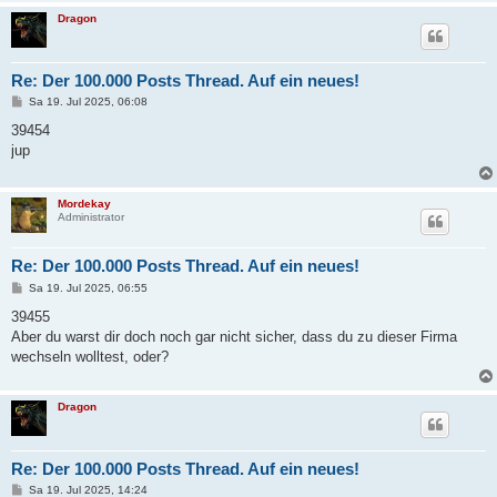
Dragon
Re: Der 100.000 Posts Thread. Auf ein neues!
B
Sa 19. Jul 2025, 06:08
e
i
39454
t
jup
r
a
g
Mordekay
Administrator
Re: Der 100.000 Posts Thread. Auf ein neues!
B
Sa 19. Jul 2025, 06:55
e
i
39455
t
Aber du warst dir doch noch gar nicht sicher, dass du zu dieser Firma
r
a
wechseln wolltest, oder?
g
Dragon
Re: Der 100.000 Posts Thread. Auf ein neues!
B
Sa 19. Jul 2025, 14:24