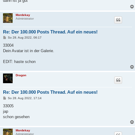
dann ist ja gut
r
a
g
Mordekay
Administrator
Re: Der 100.000 Posts Thread. Auf ein neues!
B
So 28. Aug 2022, 06:17
e
i
33004
t
Dein Avatar ist in der Galerie.
r
a
g
EDIT: haste schon
Dragon
Re: Der 100.000 Posts Thread. Auf ein neues!
B
So 28. Aug 2022, 17:14
e
i
33005
t
jap
r
a
schon gesehen
g
Mordekay
Administrator