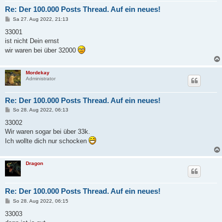
Re: Der 100.000 Posts Thread. Auf ein neues!
B
Sa 27. Aug 2022, 21:13
e
i
33001
t
ist nicht Dein ernst
r
a
wir waren bei über 32000
g
Mordekay
Administrator
Re: Der 100.000 Posts Thread. Auf ein neues!
B
So 28. Aug 2022, 06:13
e
i
33002
t
Wir waren sogar bei über 33k.
r
a
Ich wollte dich nur schocken
g
Dragon
Re: Der 100.000 Posts Thread. Auf ein neues!
B
So 28. Aug 2022, 06:15
e
i
33003
t