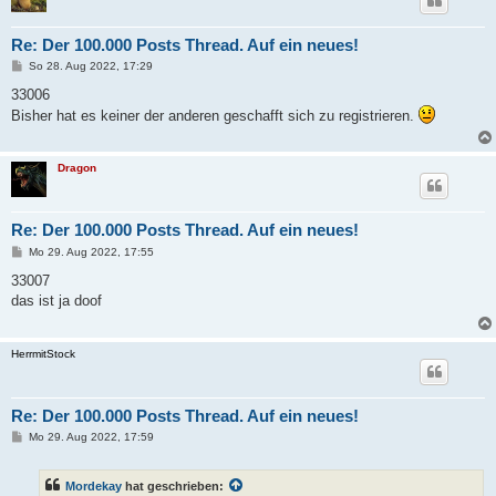
Re: Der 100.000 Posts Thread. Auf ein neues!
B
So 28. Aug 2022, 17:29
e
i
33006
t
Bisher hat es keiner der anderen geschafft sich zu registrieren.
r
a
g
Dragon
Re: Der 100.000 Posts Thread. Auf ein neues!
B
Mo 29. Aug 2022, 17:55
e
i
33007
t
das ist ja doof
r
a
g
HerrmitStock
Re: Der 100.000 Posts Thread. Auf ein neues!
B
Mo 29. Aug 2022, 17:59
e
i
t
Mordekay
hat geschrieben:
r