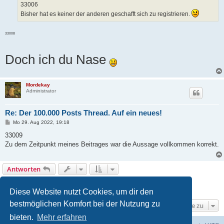
a
33006
g
Bisher hat es keiner der anderen geschafft sich zu registrieren.
33008
Doch ich du Nase
Mordekay
Administrator
Re: Der 100.000 Posts Thread. Auf ein neues!
B
Mo 29. Aug 2022, 19:18
e
i
33009
t
Zu dem Zeitpunkt meines Beitrages war die Aussage vollkommen korrekt.
r
a
g
Antworten
Seite
1
von
324
1
2
3
4
5
324
Nächste
3236 Beiträge
…
Diese Website nutzt Cookies, um dir den
bestmöglichen Komfort bei der Nutzung zu
Gehe zu
bieten.
Mehr erfahren