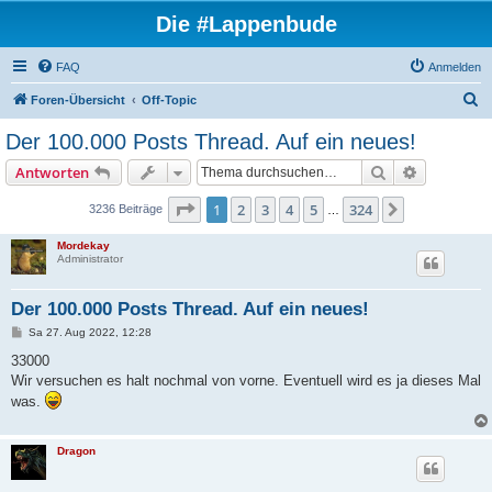
Die #Lappenbude
FAQ
Anmelden
S
Foren-Übersicht
Off-Topic
u
Der 100.000 Posts Thread. Auf ein neues!
c
Suche
Erweiterte
Antworten
h
e
Seite
1
von
324
1
2
3
4
5
324
Nächste
3236 Beiträge
…
Mordekay
Administrator
Der 100.000 Posts Thread. Auf ein neues!
B
Sa 27. Aug 2022, 12:28
e
i
33000
t
Wir versuchen es halt nochmal von vorne. Eventuell wird es ja dieses Mal
r
a
was.
g
Dragon