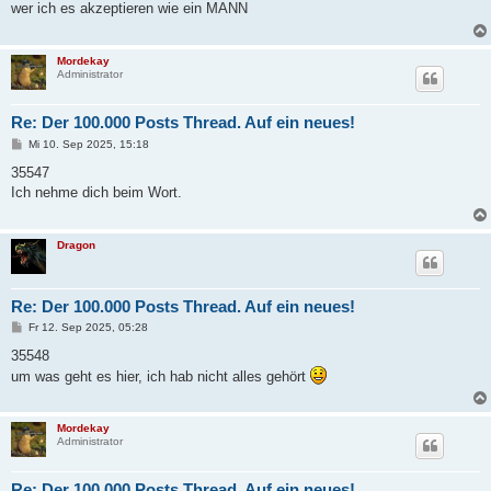
wer ich es akzeptieren wie ein MANN
r
a
g
Mordekay
Administrator
Re: Der 100.000 Posts Thread. Auf ein neues!
B
Mi 10. Sep 2025, 15:18
e
i
35547
t
Ich nehme dich beim Wort.
r
a
g
Dragon
Re: Der 100.000 Posts Thread. Auf ein neues!
B
Fr 12. Sep 2025, 05:28
e
i
35548
t
um was geht es hier, ich hab nicht alles gehört
r
a
g
Mordekay
Administrator
Re: Der 100.000 Posts Thread. Auf ein neues!