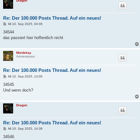
Dragon
Re: Der 100.000 Posts Thread. Auf ein neues!
B
Mi 10. Sep 2025, 04:06
e
i
34544
t
das passiert hier hoffentlich nicht
r
a
g
Mordekay
Administrator
Re: Der 100.000 Posts Thread. Auf ein neues!
B
Mi 10. Sep 2025, 13:00
e
i
34545
t
Und wenn doch?
r
a
g
Dragon
Re: Der 100.000 Posts Thread. Auf ein neues!
B
Mi 10. Sep 2025, 14:38
e
i
34546
t