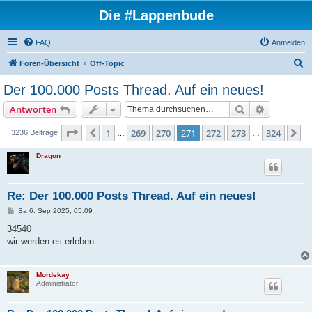
Die #Lappenbude
FAQ
Anmelden
S
Foren-Übersicht
Off-Topic
u
Der 100.000 Posts Thread. Auf ein neues!
c
Suche
Erweiterte
Antworten
h
e
Seite
271
von
324
1
269
270
271
272
273
324
Vorherige
N
3236 Beiträge
…
…
Dragon
Re: Der 100.000 Posts Thread. Auf ein neues!
B
Sa 6. Sep 2025, 05:09
e
i
34540
t
wir werden es erleben
r
a
g
Mordekay
Administrator