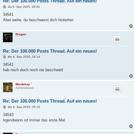
Re: Der 100.000 Posts Thread. Auf ein neues!
B
Sa 6. Sep 2025, 09:34
e
i
34541
t
Aber wehe, du beschwerst dich hinterher.
r
a
g
Dragon
Re: Der 100.000 Posts Thread. Auf ein neues!
B
Mo 8. Sep 2025, 04:14
e
i
34541
t
hab mich doch noch nie beschwert
r
a
g
Mordekay
Administrator
Re: Der 100.000 Posts Thread. Auf ein neues!
B
Mo 8. Sep 2025, 05:16
e
i
34543
t
Irgendwann ist immer das erste Mal.
r
a
g