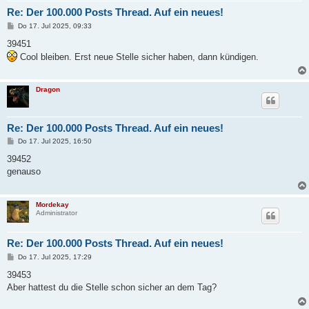
Re: Der 100.000 Posts Thread. Auf ein neues!
B
Do 17. Jul 2025, 09:33
e
i
39451
t
Cool bleiben. Erst neue Stelle sicher haben, dann kündigen.
r
a
g
Dragon
Re: Der 100.000 Posts Thread. Auf ein neues!
B
Do 17. Jul 2025, 16:50
e
i
39452
t
genauso
r
a
g
Mordekay
Administrator
Re: Der 100.000 Posts Thread. Auf ein neues!
B
Do 17. Jul 2025, 17:29
e
i
39453
t
Aber hattest du die Stelle schon sicher an dem Tag?
r
a
g