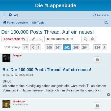
Die #Lappenbude
FAQ
Anmelden
S
Foren-Übersicht
Off-Topic
u
Der 100.000 Posts Thread. Auf ein neues!
c
Suche
Erweiterte
Antworten
h
e
Seite
262
von
324
1
260
261
262
263
264
324
Vorherige
N
3238 Beiträge
…
…
Dragon
Re: Der 100.000 Posts Thread. Auf ein neues!
B
Do 17. Jul 2025, 03:50
e
i
39450
t
ich hatte meine Kündigung schon ausgedruckt, wäre mein TL an diesem
r
a
Vormittag im Hause gewesen, hätte ich ihm die in die Hand gedrückt
g
Mordekay
Administrator