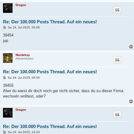
Dragon
Re: Der 100.000 Posts Thread. Auf ein neues!
B
Sa 19. Jul 2025, 06:08
e
i
39454
t
jup
r
a
g
Mordekay
Administrator
Re: Der 100.000 Posts Thread. Auf ein neues!
B
Sa 19. Jul 2025, 06:55
e
i
39455
t
Aber du warst dir doch noch gar nicht sicher, dass du zu dieser Firma
r
a
wechseln wolltest, oder?
g
Dragon
Re: Der 100.000 Posts Thread. Auf ein neues!
B
Sa 19. Jul 2025, 14:24