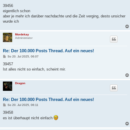
e
i
39456
t
eigentlich schon
r
a
aber je mehr ich darüber nachdachte und die Zeit verging, desto unsicher
g
wurde ich
Mordekay
Administrator
Re: Der 100.000 Posts Thread. Auf ein neues!
B
So 20. Jul 2025, 06:07
e
i
39457
t
Ist alles nicht so einfach, scheint mir.
r
a
g
Dragon
Re: Der 100.000 Posts Thread. Auf ein neues!
B
So 20. Jul 2025, 06:11
e
i
39458
t
es ist überhaupt nicht einfach
r
a
g