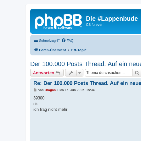
Die #Lappenbude
CS forever!
Schnellzugriff
FAQ
Foren-Übersicht
Off-Topic
Der 100.000 Posts Thread. Auf ein neu
Antworten
Re: Der 100.000 Posts Thread. Auf ein neue
B
von
Dragon
»
Mo 16. Jun 2025, 15:34
e
i
39300
t
ok
r
a
ich frag nicht mehr
g