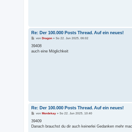
Re: Der 100.000 Posts Thread. Auf ein neues!
B
von
Dragon
»
So 22. Jun 2025, 06:02
e
i
39408
t
auch eine Möglichkeit
r
a
g
Re: Der 100.000 Posts Thread. Auf ein neues!
B
von
Mordekay
»
So 22. Jun 2025, 10:40
e
i
39409
t
Danach brauchst du dir auch keinerlei Gedanken mehr ma
r
a