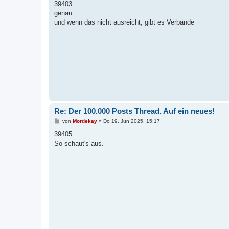
i
39403
t
genau
r
a
und wenn das nicht ausreicht, gibt es Verbände
g
Re: Der 100.000 Posts Thread. Auf ein neues!
B
von
Mordekay
»
Do 19. Jun 2025, 15:17
e
i
39405
t
So schaut's aus.
r
a
g