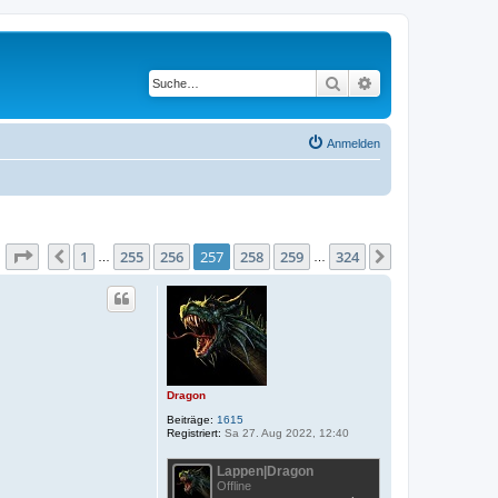
Suche
Erweiterte Suche
Anmelden
Seite
257
von
324
1
255
256
257
258
259
324
Vorherige
Nächste
…
…
Dragon
Beiträge:
1615
Registriert:
Sa 27. Aug 2022, 12:40
Lappen|Dragon
Offline