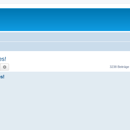
es!
Suche
Erweiterte Suche
3238 Beiträge
s!