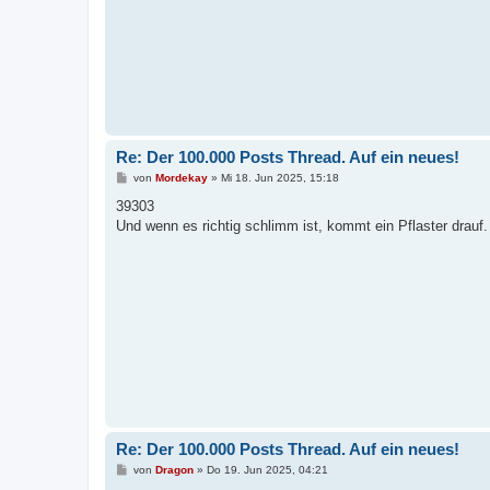
Re: Der 100.000 Posts Thread. Auf ein neues!
B
von
Mordekay
»
Mi 18. Jun 2025, 15:18
e
i
39303
t
Und wenn es richtig schlimm ist, kommt ein Pflaster drauf.
r
a
g
Re: Der 100.000 Posts Thread. Auf ein neues!
B
von
Dragon
»
Do 19. Jun 2025, 04:21
e