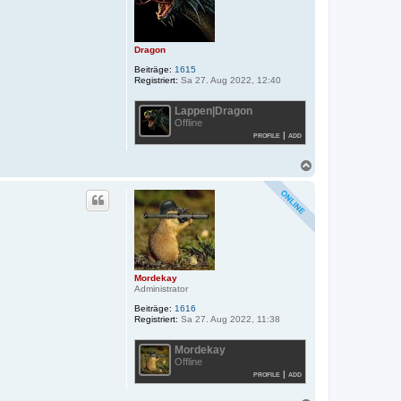
e
n
Dragon
Beiträge:
1615
Registriert:
Sa 27. Aug 2022, 12:40
Lappen|Dragon
Offline
profile
|
add
N
a
c
h
o
b
e
n
Mordekay
Administrator
Beiträge:
1616
Registriert:
Sa 27. Aug 2022, 11:38
Mordekay
Offline
profile
|
add