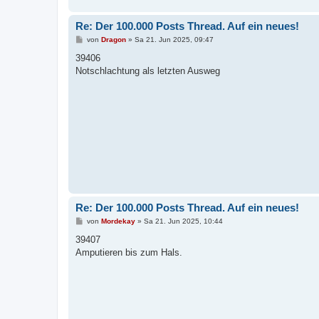
Re: Der 100.000 Posts Thread. Auf ein neues!
B
von
Dragon
»
Sa 21. Jun 2025, 09:47
e
i
39406
t
Notschlachtung als letzten Ausweg
r
a
g
Re: Der 100.000 Posts Thread. Auf ein neues!
B
von
Mordekay
»
Sa 21. Jun 2025, 10:44
e
i
39407
t
Amputieren bis zum Hals.
r
a
g