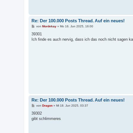
Re: Der 100.000 Posts Thread. Auf ein neues!
B
von
Mordekay
»
Mo 16. Jun 2025, 16:00
e
i
39301
t
Ich finde es auch nervig, dass ich das noch nicht sagen k
r
a
g
Re: Der 100.000 Posts Thread. Auf ein neues!
B
von
Dragon
»
Mi 18. Jun 2025, 03:37
e
i
39302
t
gibt schlimmeres
r
a
g