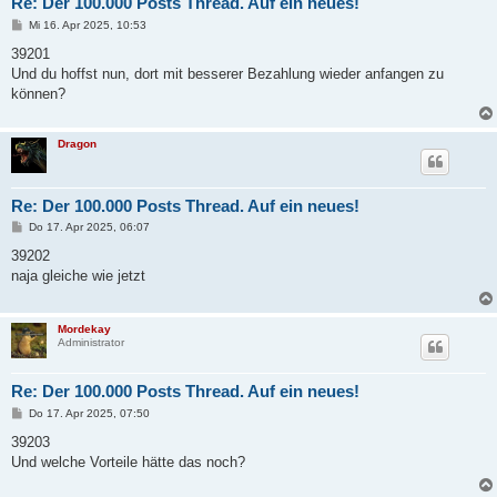
Re: Der 100.000 Posts Thread. Auf ein neues!
B
Mi 16. Apr 2025, 10:53
e
i
39201
t
Und du hoffst nun, dort mit besserer Bezahlung wieder anfangen zu
r
a
können?
g
Dragon
Re: Der 100.000 Posts Thread. Auf ein neues!
B
Do 17. Apr 2025, 06:07
e
i
39202
t
naja gleiche wie jetzt
r
a
g
Mordekay
Administrator
Re: Der 100.000 Posts Thread. Auf ein neues!
B
Do 17. Apr 2025, 07:50
e
i
39203
t
Und welche Vorteile hätte das noch?
r
a
g