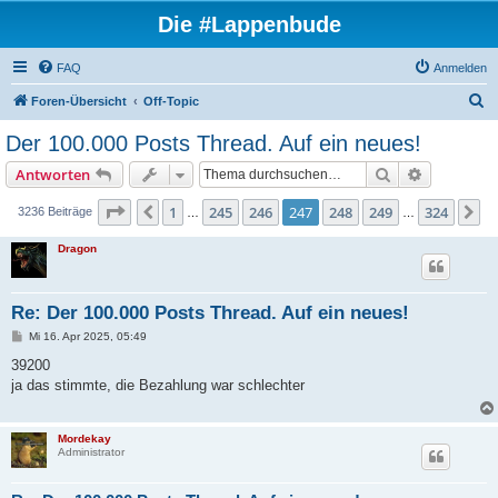
Die #Lappenbude
FAQ
Anmelden
S
Foren-Übersicht
Off-Topic
u
Der 100.000 Posts Thread. Auf ein neues!
c
Suche
Erweiterte
Antworten
h
e
Seite
247
von
324
1
245
246
247
248
249
324
Vorherige
N
3236 Beiträge
…
…
Dragon
Re: Der 100.000 Posts Thread. Auf ein neues!
B
Mi 16. Apr 2025, 05:49
e
i
39200
t
ja das stimmte, die Bezahlung war schlechter
r
a
g
Mordekay
Administrator