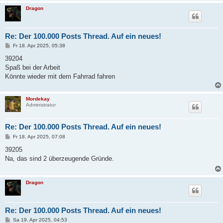
Dragon
Re: Der 100.000 Posts Thread. Auf ein neues!
B
Fr 18. Apr 2025, 05:38
e
i
39204
t
Spaß bei der Arbeit
r
a
Könnte wieder mit dem Fahrrad fahren
g
Mordekay
Administrator
Re: Der 100.000 Posts Thread. Auf ein neues!
B
Fr 18. Apr 2025, 07:08
e
i
39205
t
Na, das sind 2 überzeugende Gründe.
r
a
g
Dragon
Re: Der 100.000 Posts Thread. Auf ein neues!
B
Sa 19. Apr 2025, 04:53