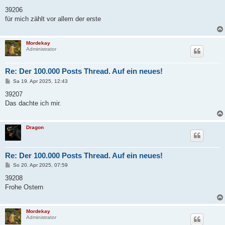
e
i
39206
t
für mich zählt vor allem der erste
r
a
g
Mordekay
Administrator
Re: Der 100.000 Posts Thread. Auf ein neues!
B
Sa 19. Apr 2025, 12:43
e
i
39207
t
Das dachte ich mir.
r
a
g
Dragon
Re: Der 100.000 Posts Thread. Auf ein neues!
B
So 20. Apr 2025, 07:59
e
i
39208
t
Frohe Ostern
r
a
g
Mordekay
Administrator