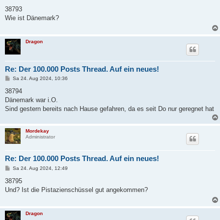
e
i
38793
t
Wie ist Dänemark?
r
a
g
Dragon
Re: Der 100.000 Posts Thread. Auf ein neues!
B
Sa 24. Aug 2024, 10:36
e
i
38794
t
Dänemark war i.O.
r
a
Sind gestern bereits nach Hause gefahren, da es seit Do nur geregnet hat
g
Mordekay
Administrator
Re: Der 100.000 Posts Thread. Auf ein neues!
B
Sa 24. Aug 2024, 12:49
e
i
38795
t
Und? Ist die Pistazienschüssel gut angekommen?
r
a
g
Dragon