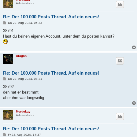
Administrator
Re: Der 100.000 Posts Thread. Auf ein neues!
B
Do 22. Aug 2024, 05:33
e
i
38791
t
Hast du keinen eigenen Account, unter dem du posten kannst?
r
a
g
Dragon
Re: Der 100.000 Posts Thread. Auf ein neues!
B
Do 22. Aug 2024, 08:21
e
i
38792
t
den hat er bestimmt
r
a
aber ihm war langweilig
g
Mordekay
Administrator
Re: Der 100.000 Posts Thread. Auf ein neues!
B
Fr 23. Aug 2024, 17:37