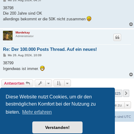
Mo 26. Aug 2024, 04:57
e
i
38798
t
Die 200 Jahre sind OK
r
a
allerdings bekommt er die 50K nicht zusammen
g
Mordekay
Administrator
Re: Der 100.000 Posts Thread. Auf ein neues!
B
Mo 26. Aug 2024, 10:09
e
i
38799
t
Irgendwas ist immer.
r
a
g
Antworten
Seite
197
von
325
1
195
196
197
198
199
325
Vorherige
N
3241 Beiträge
…
…
Diese Website nutzt Cookies, um dir den
bestmöglichen Komfort bei der Nutzung zu
Gehe zu
bieten.
Mehr erfahren
Foren-Übersicht
Alle Cookies löschen
Alle Zeiten sind
UTC
Verstanden!
Powered by
phpBB
® Forum Software © phpBB Limited
Deutsche Übersetzung durch
phpBB.de