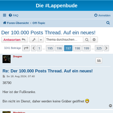
Die #Lappenbude
FAQ
Anmelden
S
Foren-Übersicht
Off-Topic
u
Der 100.000 Posts Thread. Auf ein neues!
c
Suche
Erweiterte
Antworten
h
e
Seite
197
von
325
1
195
196
197
198
199
325
Vorherige
N
3241 Beiträge
…
…
Dragon
Re: Der 100.000 Posts Thread. Auf ein neues!
B
So 18. Aug 2024, 07:40
e
i
38790
t
r
a
Hier ist der Fußkranke.
g
Bin nicht im Dienst, daher werden keine Gräber geöffnet
Mordekay