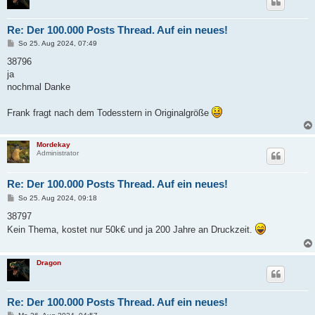
Re: Der 100.000 Posts Thread. Auf ein neues!
B
So 25. Aug 2024, 07:49
e
i
38796
t
ja
r
a
nochmal Danke
g
Frank fragt nach dem Todesstern in Originalgröße
Mordekay
Administrator
Re: Der 100.000 Posts Thread. Auf ein neues!
B
So 25. Aug 2024, 09:18
e
i
38797
t
Kein Thema, kostet nur 50k€ und ja 200 Jahre an Druckzeit.
r
a
g
Dragon
Re: Der 100.000 Posts Thread. Auf ein neues!
B