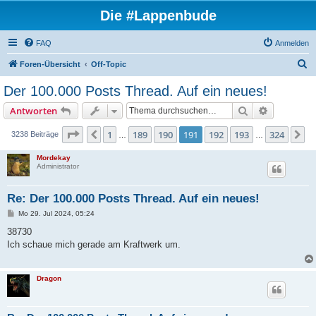
Die #Lappenbude
FAQ
Anmelden
S
Foren-Übersicht
Off-Topic
u
Der 100.000 Posts Thread. Auf ein neues!
c
Suche
Erweiterte
Antworten
h
e
Seite
191
von
324
1
189
190
191
192
193
324
Vorherige
N
3238 Beiträge
…
…
Mordekay
Administrator
Re: Der 100.000 Posts Thread. Auf ein neues!
B
Mo 29. Jul 2024, 05:24
e
i
38730
t
Ich schaue mich gerade am Kraftwerk um.
r
a
g
Dragon