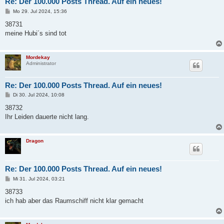
Re: Der 100.000 Posts Thread. Auf ein neues!
B
Mo 29. Jul 2024, 15:36
e
i
38731
t
meine Hubi´s sind tot
r
a
g
Mordekay
Administrator
Re: Der 100.000 Posts Thread. Auf ein neues!
B
Di 30. Jul 2024, 10:08
e
i
38732
t
Ihr Leiden dauerte nicht lang.
r
a
g
Dragon
Re: Der 100.000 Posts Thread. Auf ein neues!
B
Mi 31. Jul 2024, 03:21
e
i
38733
t
ich hab aber das Raumschiff nicht klar gemacht
r
a
g