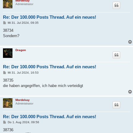
Mordekay
Administrator
Re: Der 100.000 Posts Thread. Auf ein neues!
B
Mi 31. Jul 2024, 09:35
e
i
38734
t
Sondern?
r
a
g
Dragon
Re: Der 100.000 Posts Thread. Auf ein neues!
B
Mi 31. Jul 2024, 16:53
e
i
38735
t
die haben angegriffen, ich habe mich verteidigt
r
a
g
Mordekay
Administrator
Re: Der 100.000 Posts Thread. Auf ein neues!
B
Do 1. Aug 2024, 09:56
e
i
38736
t