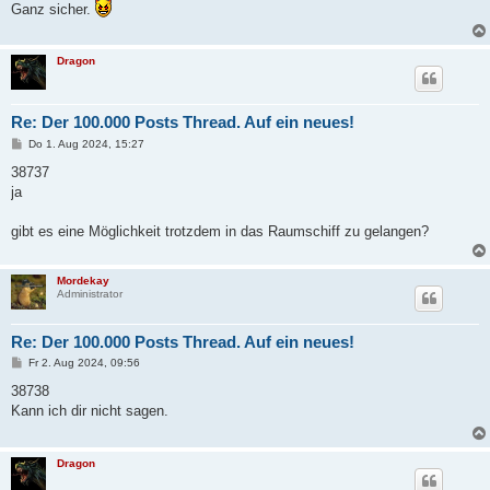
Ganz sicher.
r
a
g
Dragon
Re: Der 100.000 Posts Thread. Auf ein neues!
B
Do 1. Aug 2024, 15:27
e
i
38737
t
ja
r
a
g
gibt es eine Möglichkeit trotzdem in das Raumschiff zu gelangen?
Mordekay
Administrator
Re: Der 100.000 Posts Thread. Auf ein neues!
B
Fr 2. Aug 2024, 09:56
e
i
38738
t
Kann ich dir nicht sagen.
r
a
g
Dragon