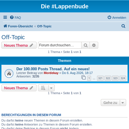
Die #Lappenbude
FAQ
Anmelden
S
Foren-Übersicht
Off-Topic
u
Off-Topic
c
Suche
Erweiterte Suche
Neues Thema
h
1 Thema • Seite
1
von
1
e
Themen
Der 100.000 Posts Thread. Auf ein neues!
Letzter Beitrag von
Mordekay
«
Do 6. Aug 2026, 18:17
Antworten:
3235
1
321
322
323
324
…
Neues Thema
1 Thema • Seite
1
von
1
Gehe zu
BERECHTIGUNGEN IN DIESEM FORUM
Du darfst
keine
neuen Themen in diesem Forum erstellen.
Du darfst
keine
Antworten zu Themen in diesem Forum erstellen.
Du darfst deine Beiträge in diesem Forum
nicht
ändern.