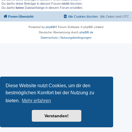
Du darfst deine Beiträge in diesem Forum
nicht
löschen.
Du darfst
keine
Dateianhänge in diesem Forum erstellen.
Foren-Übersicht
Alle Cookies löschen
Alle Zeiten sind
UTC
Powered by
phpBB
® Forum Software © phpBB Limited
Deutsche Übersetzung durch
phpBB.de
Datenschutz
|
Nutzungsbedingungen
Diese Website nutzt Cookies, um dir den
bestmöglichen Komfort bei der Nutzung zu
bieten.
Mehr erfahren
Verstanden!