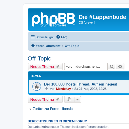
Die #Lappenbude
CS forever!
Schnellzugriff
FAQ
Foren-Übersicht
Off-Topic
Off-Topic
Suche
Erw
Neues Thema
THEMEN
Der 100.000 Posts Thread. Auf ein neues!
von
Mordekay
»
Sa 27. Aug 2022, 12:28
Neues Thema
Zurück zur Foren-Übersicht
BERECHTIGUNGEN IN DIESEM FORUM
Du darfst
keine
neuen Themen in diesem Forum erstellen.