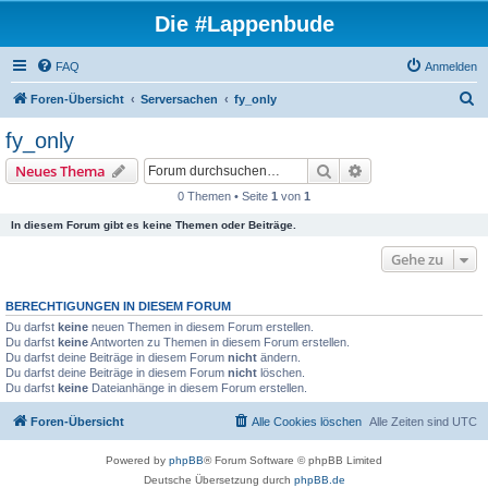
Die #Lappenbude
FAQ
Anmelden
S
Foren-Übersicht
Serversachen
fy_only
u
fy_only
c
Suche
Erweiterte Suche
Neues Thema
h
0 Themen • Seite
1
von
1
e
In diesem Forum gibt es keine Themen oder Beiträge.
Gehe zu
BERECHTIGUNGEN IN DIESEM FORUM
Du darfst
keine
neuen Themen in diesem Forum erstellen.
Du darfst
keine
Antworten zu Themen in diesem Forum erstellen.
Du darfst deine Beiträge in diesem Forum
nicht
ändern.
Du darfst deine Beiträge in diesem Forum
nicht
löschen.
Du darfst
keine
Dateianhänge in diesem Forum erstellen.
Foren-Übersicht
Alle Cookies löschen
Alle Zeiten sind
UTC
Powered by
phpBB
® Forum Software © phpBB Limited
Deutsche Übersetzung durch
phpBB.de