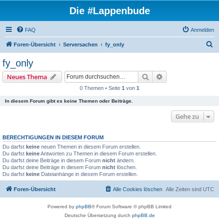
Die #Lappenbude
FAQ
Anmelden
S
Foren-Übersicht
Serversachen
fy_only
u
fy_only
c
Suche
Erweiterte Suche
Neues Thema
h
0 Themen • Seite
1
von
1
e
In diesem Forum gibt es keine Themen oder Beiträge.
Gehe zu
BERECHTIGUNGEN IN DIESEM FORUM
Du darfst
keine
neuen Themen in diesem Forum erstellen.
Du darfst
keine
Antworten zu Themen in diesem Forum erstellen.
Du darfst deine Beiträge in diesem Forum
nicht
ändern.
Du darfst deine Beiträge in diesem Forum
nicht
löschen.
Du darfst
keine
Dateianhänge in diesem Forum erstellen.
Foren-Übersicht
Alle Cookies löschen
Alle Zeiten sind
UTC
Powered by
phpBB
® Forum Software © phpBB Limited
Deutsche Übersetzung durch
phpBB.de