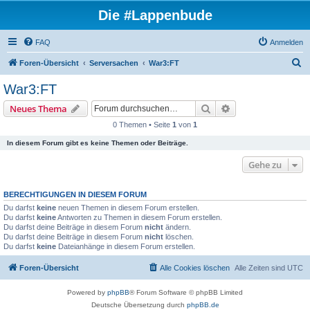
Die #Lappenbude
FAQ
Anmelden
S
Foren-Übersicht
Serversachen
War3:FT
u
War3:FT
c
Suche
Erweiterte Suche
Neues Thema
h
0 Themen • Seite
1
von
1
e
In diesem Forum gibt es keine Themen oder Beiträge.
Gehe zu
BERECHTIGUNGEN IN DIESEM FORUM
Du darfst
keine
neuen Themen in diesem Forum erstellen.
Du darfst
keine
Antworten zu Themen in diesem Forum erstellen.
Du darfst deine Beiträge in diesem Forum
nicht
ändern.
Du darfst deine Beiträge in diesem Forum
nicht
löschen.
Du darfst
keine
Dateianhänge in diesem Forum erstellen.
Foren-Übersicht
Alle Cookies löschen
Alle Zeiten sind
UTC
Powered by
phpBB
® Forum Software © phpBB Limited
Deutsche Übersetzung durch
phpBB.de