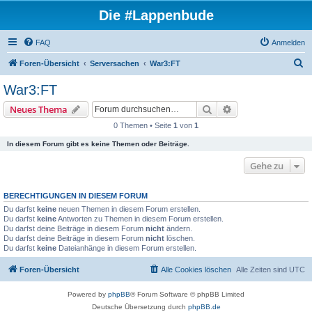
Die #Lappenbude
FAQ
Anmelden
S
Foren-Übersicht
Serversachen
War3:FT
u
War3:FT
c
Suche
Erweiterte Suche
Neues Thema
h
0 Themen • Seite
1
von
1
e
In diesem Forum gibt es keine Themen oder Beiträge.
Gehe zu
BERECHTIGUNGEN IN DIESEM FORUM
Du darfst
keine
neuen Themen in diesem Forum erstellen.
Du darfst
keine
Antworten zu Themen in diesem Forum erstellen.
Du darfst deine Beiträge in diesem Forum
nicht
ändern.
Du darfst deine Beiträge in diesem Forum
nicht
löschen.
Du darfst
keine
Dateianhänge in diesem Forum erstellen.
Foren-Übersicht
Alle Cookies löschen
Alle Zeiten sind
UTC
Powered by
phpBB
® Forum Software © phpBB Limited
Deutsche Übersetzung durch
phpBB.de