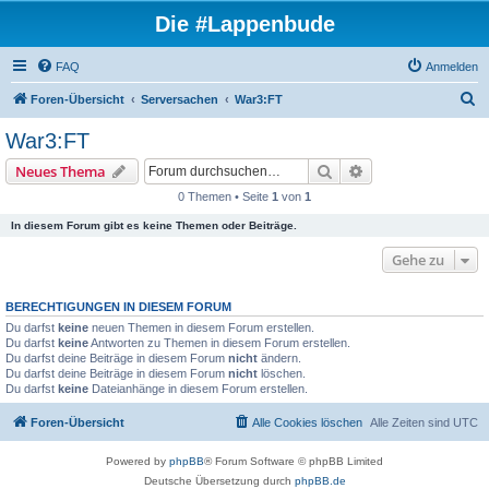
Die #Lappenbude
FAQ
Anmelden
S
Foren-Übersicht
Serversachen
War3:FT
u
War3:FT
c
Suche
Erweiterte Suche
Neues Thema
h
0 Themen • Seite
1
von
1
e
In diesem Forum gibt es keine Themen oder Beiträge.
Gehe zu
BERECHTIGUNGEN IN DIESEM FORUM
Du darfst
keine
neuen Themen in diesem Forum erstellen.
Du darfst
keine
Antworten zu Themen in diesem Forum erstellen.
Du darfst deine Beiträge in diesem Forum
nicht
ändern.
Du darfst deine Beiträge in diesem Forum
nicht
löschen.
Du darfst
keine
Dateianhänge in diesem Forum erstellen.
Foren-Übersicht
Alle Cookies löschen
Alle Zeiten sind
UTC
Powered by
phpBB
® Forum Software © phpBB Limited
Deutsche Übersetzung durch
phpBB.de