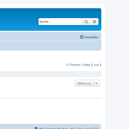
Suche
Erweiterte Suche
Anmelden
0 Themen • Seite
1
von
1
Gehe zu