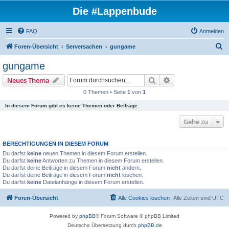
Die #Lappenbude
FAQ
Anmelden
S
Foren-Übersicht
Serversachen
gungame
u
gungame
c
Suche
Erweiterte Suche
Neues Thema
h
0 Themen • Seite
1
von
1
e
In diesem Forum gibt es keine Themen oder Beiträge.
Gehe zu
BERECHTIGUNGEN IN DIESEM FORUM
Du darfst
keine
neuen Themen in diesem Forum erstellen.
Du darfst
keine
Antworten zu Themen in diesem Forum erstellen.
Du darfst deine Beiträge in diesem Forum
nicht
ändern.
Du darfst deine Beiträge in diesem Forum
nicht
löschen.
Du darfst
keine
Dateianhänge in diesem Forum erstellen.
Foren-Übersicht
Alle Cookies löschen
Alle Zeiten sind
UTC
Powered by
phpBB
® Forum Software © phpBB Limited
Deutsche Übersetzung durch
phpBB.de