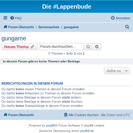
Die #Lappenbude
FAQ
Anmelden
S
Foren-Übersicht
Serversachen
gungame
u
gungame
c
Suche
Erweiterte Suche
Neues Thema
h
0 Themen • Seite
1
von
1
e
In diesem Forum gibt es keine Themen oder Beiträge.
Gehe zu
BERECHTIGUNGEN IN DIESEM FORUM
Du darfst
keine
neuen Themen in diesem Forum erstellen.
Du darfst
keine
Antworten zu Themen in diesem Forum erstellen.
Du darfst deine Beiträge in diesem Forum
nicht
ändern.
Du darfst deine Beiträge in diesem Forum
nicht
löschen.
Du darfst
keine
Dateianhänge in diesem Forum erstellen.
Foren-Übersicht
Alle Cookies löschen
Alle Zeiten sind
UTC
Powered by
phpBB
® Forum Software © phpBB Limited
Deutsche Übersetzung durch
phpBB.de