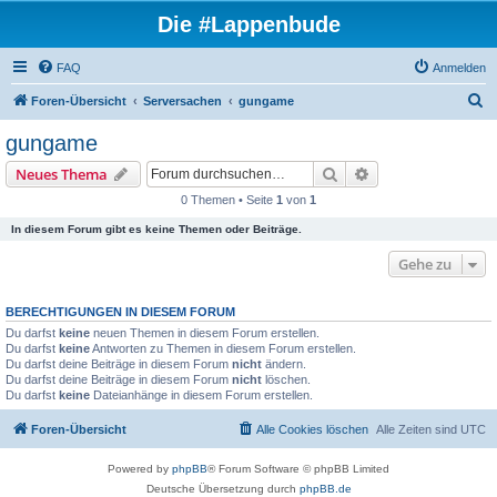
Die #Lappenbude
FAQ
Anmelden
S
Foren-Übersicht
Serversachen
gungame
u
gungame
c
Suche
Erweiterte Suche
Neues Thema
h
0 Themen • Seite
1
von
1
e
In diesem Forum gibt es keine Themen oder Beiträge.
Gehe zu
BERECHTIGUNGEN IN DIESEM FORUM
Du darfst
keine
neuen Themen in diesem Forum erstellen.
Du darfst
keine
Antworten zu Themen in diesem Forum erstellen.
Du darfst deine Beiträge in diesem Forum
nicht
ändern.
Du darfst deine Beiträge in diesem Forum
nicht
löschen.
Du darfst
keine
Dateianhänge in diesem Forum erstellen.
Foren-Übersicht
Alle Cookies löschen
Alle Zeiten sind
UTC
Powered by
phpBB
® Forum Software © phpBB Limited
Deutsche Übersetzung durch
phpBB.de