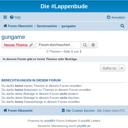
Die #Lappenbude
FAQ
Anmelden
S
Foren-Übersicht
Serversachen
gungame
u
gungame
c
Suche
Erweiterte Suche
Neues Thema
h
0 Themen • Seite
1
von
1
e
In diesem Forum gibt es keine Themen oder Beiträge.
Gehe zu
BERECHTIGUNGEN IN DIESEM FORUM
Du darfst
keine
neuen Themen in diesem Forum erstellen.
Du darfst
keine
Antworten zu Themen in diesem Forum erstellen.
Du darfst deine Beiträge in diesem Forum
nicht
ändern.
Du darfst deine Beiträge in diesem Forum
nicht
löschen.
Du darfst
keine
Dateianhänge in diesem Forum erstellen.
Foren-Übersicht
Alle Cookies löschen
Alle Zeiten sind
UTC
Powered by
phpBB
® Forum Software © phpBB Limited
Deutsche Übersetzung durch
phpBB.de