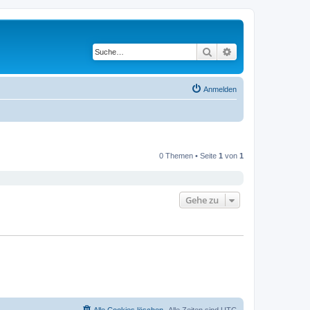
Suche
Erweiterte Suche
Anmelden
0 Themen • Seite
1
von
1
Gehe zu