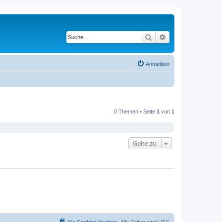
Suche
Erweiterte Suche
Anmelden
0 Themen • Seite
1
von
1
Gehe zu