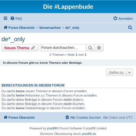
Die #Lappenbude
FAQ
Anmelden
S
Foren-Übersicht
Serversachen
de*_only
u
de*_only
c
Suche
Erweiterte Suche
Neues Thema
h
0 Themen • Seite
1
von
1
e
In diesem Forum gibt es keine Themen oder Beiträge.
Gehe zu
BERECHTIGUNGEN IN DIESEM FORUM
Du darfst
keine
neuen Themen in diesem Forum erstellen.
Du darfst
keine
Antworten zu Themen in diesem Forum erstellen.
Du darfst deine Beiträge in diesem Forum
nicht
ändern.
Du darfst deine Beiträge in diesem Forum
nicht
löschen.
Du darfst
keine
Dateianhänge in diesem Forum erstellen.
Foren-Übersicht
Alle Cookies löschen
Alle Zeiten sind
UTC
Powered by
phpBB
® Forum Software © phpBB Limited
Deutsche Übersetzung durch
phpBB.de