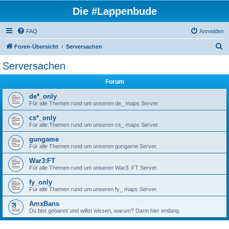
Die #Lappenbude
FAQ
Anmelden
S
Foren-Übersicht
Serversachen
u
Serversachen
c
Forum
h
e
de*_only
Für alle Themen rund um unseren de_ maps Server.
cs*_only
Für alle Themen rund um unseren cs_ maps Server.
gungame
Für alle Themen rund um unseren gungame Server.
War3:FT
Für alle Themen rund um unseren War3: FT Server.
fy_only
Für alle Themen rund um unseren fy_ maps Server.
AmxBans
Du bist gebannt und willst wissen, warum? Dann hier entlang.