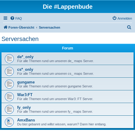
Die #Lappenbude
FAQ
Anmelden
S
Foren-Übersicht
Serversachen
u
Serversachen
c
Forum
h
e
de*_only
Für alle Themen rund um unseren de_ maps Server.
cs*_only
Für alle Themen rund um unseren cs_ maps Server.
gungame
Für alle Themen rund um unseren gungame Server.
War3:FT
Für alle Themen rund um unseren War3: FT Server.
fy_only
Für alle Themen rund um unseren fy_ maps Server.
AmxBans
Du bist gebannt und willst wissen, warum? Dann hier entlang.