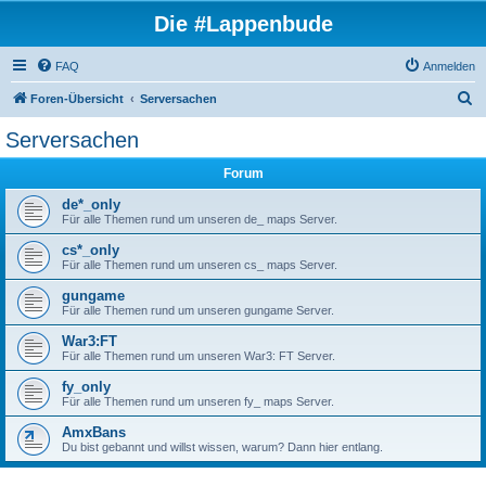
Die #Lappenbude
FAQ
Anmelden
S
Foren-Übersicht
Serversachen
u
Serversachen
c
Forum
h
e
de*_only
Für alle Themen rund um unseren de_ maps Server.
cs*_only
Für alle Themen rund um unseren cs_ maps Server.
gungame
Für alle Themen rund um unseren gungame Server.
War3:FT
Für alle Themen rund um unseren War3: FT Server.
fy_only
Für alle Themen rund um unseren fy_ maps Server.
AmxBans
Du bist gebannt und willst wissen, warum? Dann hier entlang.