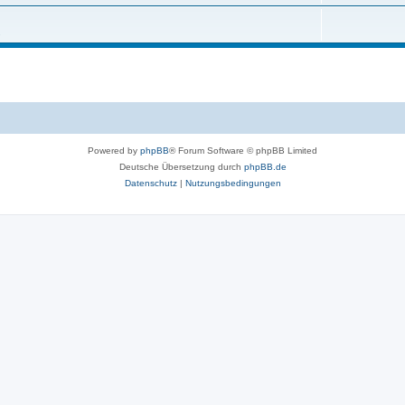
e
h
m
n
.
e
e
m
n
e
n
Powered by
phpBB
® Forum Software © phpBB Limited
Deutsche Übersetzung durch
phpBB.de
Datenschutz
|
Nutzungsbedingungen