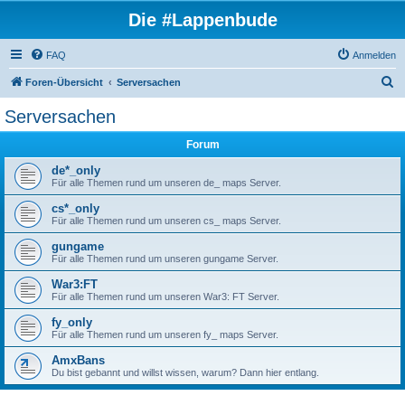
Die #Lappenbude
FAQ
Anmelden
S
Foren-Übersicht
Serversachen
u
Serversachen
c
Forum
h
e
de*_only
Für alle Themen rund um unseren de_ maps Server.
cs*_only
Für alle Themen rund um unseren cs_ maps Server.
gungame
Für alle Themen rund um unseren gungame Server.
War3:FT
Für alle Themen rund um unseren War3: FT Server.
fy_only
Für alle Themen rund um unseren fy_ maps Server.
AmxBans
Du bist gebannt und willst wissen, warum? Dann hier entlang.