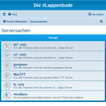
Die #Lappenbude
FAQ
Anmelden
S
Foren-Übersicht
Serversachen
u
Serversachen
c
Forum
h
e
de*_only
Für alle Themen rund um unseren de_ maps Server.
cs*_only
Für alle Themen rund um unseren cs_ maps Server.
gungame
Für alle Themen rund um unseren gungame Server.
War3:FT
Für alle Themen rund um unseren War3: FT Server.
fy_only
Für alle Themen rund um unseren fy_ maps Server.
AmxBans
Du bist gebannt und willst wissen, warum? Dann hier entlang.