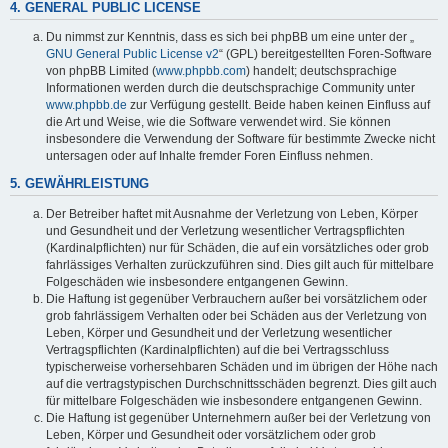
4. GENERAL PUBLIC LICENSE
Du nimmst zur Kenntnis, dass es sich bei phpBB um eine unter der „
GNU General Public License v2
“ (GPL) bereitgestellten Foren-Software
von phpBB Limited (
www.phpbb.com
) handelt; deutschsprachige
Informationen werden durch die deutschsprachige Community unter
www.phpbb.de
zur Verfügung gestellt. Beide haben keinen Einfluss auf
die Art und Weise, wie die Software verwendet wird. Sie können
insbesondere die Verwendung der Software für bestimmte Zwecke nicht
untersagen oder auf Inhalte fremder Foren Einfluss nehmen.
5. GEWÄHRLEISTUNG
Der Betreiber haftet mit Ausnahme der Verletzung von Leben, Körper
und Gesundheit und der Verletzung wesentlicher Vertragspflichten
(Kardinalpflichten) nur für Schäden, die auf ein vorsätzliches oder grob
fahrlässiges Verhalten zurückzuführen sind. Dies gilt auch für mittelbare
Folgeschäden wie insbesondere entgangenen Gewinn.
Die Haftung ist gegenüber Verbrauchern außer bei vorsätzlichem oder
grob fahrlässigem Verhalten oder bei Schäden aus der Verletzung von
Leben, Körper und Gesundheit und der Verletzung wesentlicher
Vertragspflichten (Kardinalpflichten) auf die bei Vertragsschluss
typischerweise vorhersehbaren Schäden und im übrigen der Höhe nach
auf die vertragstypischen Durchschnittsschäden begrenzt. Dies gilt auch
für mittelbare Folgeschäden wie insbesondere entgangenen Gewinn.
Die Haftung ist gegenüber Unternehmern außer bei der Verletzung von
Leben, Körper und Gesundheit oder vorsätzlichem oder grob