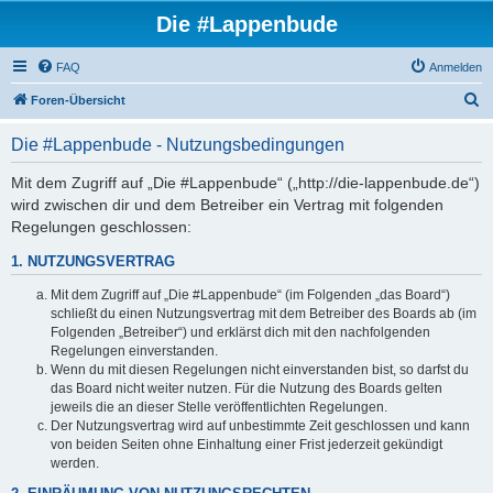
Die #Lappenbude
FAQ
Anmelden
S
Foren-Übersicht
u
Die #Lappenbude - Nutzungsbedingungen
c
h
Mit dem Zugriff auf „Die #Lappenbude“ („http://die-lappenbude.de“)
wird zwischen dir und dem Betreiber ein Vertrag mit folgenden
e
Regelungen geschlossen:
1. NUTZUNGSVERTRAG
Mit dem Zugriff auf „Die #Lappenbude“ (im Folgenden „das Board“)
schließt du einen Nutzungsvertrag mit dem Betreiber des Boards ab (im
Folgenden „Betreiber“) und erklärst dich mit den nachfolgenden
Regelungen einverstanden.
Wenn du mit diesen Regelungen nicht einverstanden bist, so darfst du
das Board nicht weiter nutzen. Für die Nutzung des Boards gelten
jeweils die an dieser Stelle veröffentlichten Regelungen.
Der Nutzungsvertrag wird auf unbestimmte Zeit geschlossen und kann
von beiden Seiten ohne Einhaltung einer Frist jederzeit gekündigt
werden.