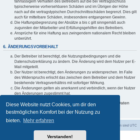
fahrlässigem Verhalten des Betreibers auf die bei Vertragsschluss
typischerweise vorhersehbaren Schäden und im Übrigen der Höhe
nach auf die vertragstypischen Durchschnittsschäden begrenzt. Dies gilt
auch für mittelbare Schäden, insbesondere entgangenen Gewinn.
Die Haftungsbegrenzung der Absätze a bis c gilt sinngemäß auch
zugunsten der Mitarbeiter und Erfüllungsgehilfen des Betreibers.
Ansprüche für eine Haftung aus zwingendem nationalem Recht bleiben
unberührt.
6. ÄNDERUNGSVORBEHALT
Der Betreiber ist berechtigt, die Nutzungsbedingungen und die
Datenschutzerklärung zu ändern. Die Änderung wird dem Nutzer per E-
Mail mitgeteilt.
Der Nutzer ist berechtigt, den Änderungen zu widersprechen. Im Falle
des Widerspruchs erlischt das zwischen dem Betreiber und dem Nutzer
bestehende Vertragsverhältnis mit sofortiger Wirkung.
Die Änderungen gelten als anerkannt und verbindlich, wenn der Nutzer
den Änderungen zugestimmt hat.
Informationen über den Umgang mit deinen persönlichen Daten
Diese Website nutzt Cookies, um dir den
sind in der Datenschutzerklärung enthalten.
bestmöglichen Komfort bei der Nutzung zu
bieten.
Mehr erfahren
Foren-Übersicht
Alle Cookies löschen
Alle Zeiten sind
UTC
Verstanden!
Powered by
phpBB
® Forum Software © phpBB Limited