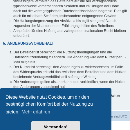
fahrlässigem Verhalten des Betreibers auf die bei Vertragsschluss
typischerweise vorhersehbaren Schäden und im Übrigen der Höhe
nach auf die vertragstypischen Durchschnittsschäden begrenzt. Dies gilt
auch für mittelbare Schäden, insbesondere entgangenen Gewinn.
Die Haftungsbegrenzung der Absätze a bis c gilt sinngemäß auch
zugunsten der Mitarbeiter und Erfüllungsgehilfen des Betreibers.
Ansprüche für eine Haftung aus zwingendem nationalem Recht bleiben
unberührt.
6. ÄNDERUNGSVORBEHALT
Der Betreiber ist berechtigt, die Nutzungsbedingungen und die
Datenschutzerklärung zu ändern. Die Änderung wird dem Nutzer per E-
Mail mitgeteilt.
Der Nutzer ist berechtigt, den Änderungen zu widersprechen. Im Falle
des Widerspruchs erlischt das zwischen dem Betreiber und dem Nutzer
bestehende Vertragsverhältnis mit sofortiger Wirkung.
Die Änderungen gelten als anerkannt und verbindlich, wenn der Nutzer
den Änderungen zugestimmt hat.
Informationen über den Umgang mit deinen persönlichen Daten
Diese Website nutzt Cookies, um dir den
sind in der Datenschutzerklärung enthalten.
bestmöglichen Komfort bei der Nutzung zu
bieten.
Mehr erfahren
Foren-Übersicht
Alle Cookies löschen
Alle Zeiten sind
UTC
Verstanden!
Powered by
phpBB
® Forum Software © phpBB Limited