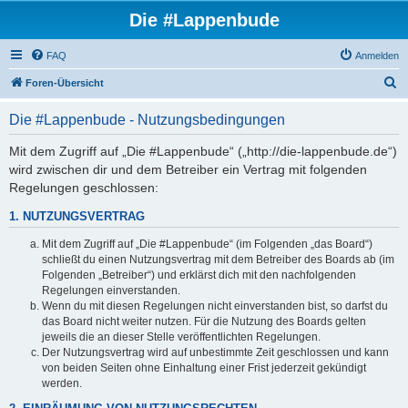
Die #Lappenbude
FAQ
Anmelden
S
Foren-Übersicht
u
Die #Lappenbude - Nutzungsbedingungen
c
h
Mit dem Zugriff auf „Die #Lappenbude“ („http://die-lappenbude.de“)
wird zwischen dir und dem Betreiber ein Vertrag mit folgenden
e
Regelungen geschlossen:
1. NUTZUNGSVERTRAG
Mit dem Zugriff auf „Die #Lappenbude“ (im Folgenden „das Board“)
schließt du einen Nutzungsvertrag mit dem Betreiber des Boards ab (im
Folgenden „Betreiber“) und erklärst dich mit den nachfolgenden
Regelungen einverstanden.
Wenn du mit diesen Regelungen nicht einverstanden bist, so darfst du
das Board nicht weiter nutzen. Für die Nutzung des Boards gelten
jeweils die an dieser Stelle veröffentlichten Regelungen.
Der Nutzungsvertrag wird auf unbestimmte Zeit geschlossen und kann
von beiden Seiten ohne Einhaltung einer Frist jederzeit gekündigt
werden.