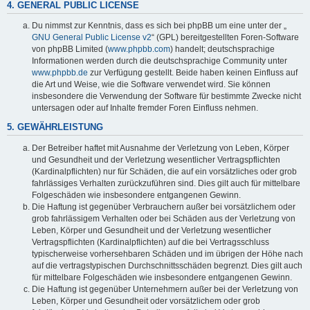
4. GENERAL PUBLIC LICENSE
Du nimmst zur Kenntnis, dass es sich bei phpBB um eine unter der „
GNU General Public License v2
“ (GPL) bereitgestellten Foren-Software
von phpBB Limited (
www.phpbb.com
) handelt; deutschsprachige
Informationen werden durch die deutschsprachige Community unter
www.phpbb.de
zur Verfügung gestellt. Beide haben keinen Einfluss auf
die Art und Weise, wie die Software verwendet wird. Sie können
insbesondere die Verwendung der Software für bestimmte Zwecke nicht
untersagen oder auf Inhalte fremder Foren Einfluss nehmen.
5. GEWÄHRLEISTUNG
Der Betreiber haftet mit Ausnahme der Verletzung von Leben, Körper
und Gesundheit und der Verletzung wesentlicher Vertragspflichten
(Kardinalpflichten) nur für Schäden, die auf ein vorsätzliches oder grob
fahrlässiges Verhalten zurückzuführen sind. Dies gilt auch für mittelbare
Folgeschäden wie insbesondere entgangenen Gewinn.
Die Haftung ist gegenüber Verbrauchern außer bei vorsätzlichem oder
grob fahrlässigem Verhalten oder bei Schäden aus der Verletzung von
Leben, Körper und Gesundheit und der Verletzung wesentlicher
Vertragspflichten (Kardinalpflichten) auf die bei Vertragsschluss
typischerweise vorhersehbaren Schäden und im übrigen der Höhe nach
auf die vertragstypischen Durchschnittsschäden begrenzt. Dies gilt auch
für mittelbare Folgeschäden wie insbesondere entgangenen Gewinn.
Die Haftung ist gegenüber Unternehmern außer bei der Verletzung von
Leben, Körper und Gesundheit oder vorsätzlichem oder grob