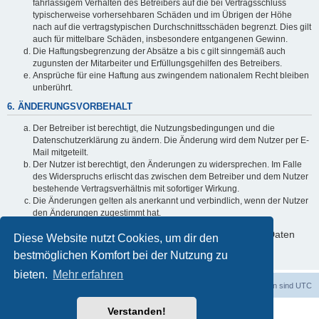
fahrlässigem Verhalten des Betreibers auf die bei Vertragsschluss
typischerweise vorhersehbaren Schäden und im Übrigen der Höhe
nach auf die vertragstypischen Durchschnittsschäden begrenzt. Dies gilt
auch für mittelbare Schäden, insbesondere entgangenen Gewinn.
Die Haftungsbegrenzung der Absätze a bis c gilt sinngemäß auch
zugunsten der Mitarbeiter und Erfüllungsgehilfen des Betreibers.
Ansprüche für eine Haftung aus zwingendem nationalem Recht bleiben
unberührt.
6. ÄNDERUNGSVORBEHALT
Der Betreiber ist berechtigt, die Nutzungsbedingungen und die
Datenschutzerklärung zu ändern. Die Änderung wird dem Nutzer per E-
Mail mitgeteilt.
Der Nutzer ist berechtigt, den Änderungen zu widersprechen. Im Falle
des Widerspruchs erlischt das zwischen dem Betreiber und dem Nutzer
bestehende Vertragsverhältnis mit sofortiger Wirkung.
Die Änderungen gelten als anerkannt und verbindlich, wenn der Nutzer
den Änderungen zugestimmt hat.
Informationen über den Umgang mit deinen persönlichen Daten
Diese Website nutzt Cookies, um dir den
sind in der Datenschutzerklärung enthalten.
bestmöglichen Komfort bei der Nutzung zu
bieten.
Mehr erfahren
Foren-Übersicht
Alle Cookies löschen
Alle Zeiten sind
UTC
Verstanden!
Powered by
phpBB
® Forum Software © phpBB Limited