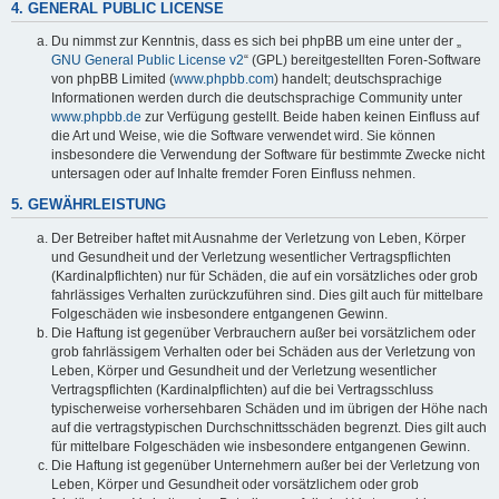
4. GENERAL PUBLIC LICENSE
Du nimmst zur Kenntnis, dass es sich bei phpBB um eine unter der „
GNU General Public License v2
“ (GPL) bereitgestellten Foren-Software
von phpBB Limited (
www.phpbb.com
) handelt; deutschsprachige
Informationen werden durch die deutschsprachige Community unter
www.phpbb.de
zur Verfügung gestellt. Beide haben keinen Einfluss auf
die Art und Weise, wie die Software verwendet wird. Sie können
insbesondere die Verwendung der Software für bestimmte Zwecke nicht
untersagen oder auf Inhalte fremder Foren Einfluss nehmen.
5. GEWÄHRLEISTUNG
Der Betreiber haftet mit Ausnahme der Verletzung von Leben, Körper
und Gesundheit und der Verletzung wesentlicher Vertragspflichten
(Kardinalpflichten) nur für Schäden, die auf ein vorsätzliches oder grob
fahrlässiges Verhalten zurückzuführen sind. Dies gilt auch für mittelbare
Folgeschäden wie insbesondere entgangenen Gewinn.
Die Haftung ist gegenüber Verbrauchern außer bei vorsätzlichem oder
grob fahrlässigem Verhalten oder bei Schäden aus der Verletzung von
Leben, Körper und Gesundheit und der Verletzung wesentlicher
Vertragspflichten (Kardinalpflichten) auf die bei Vertragsschluss
typischerweise vorhersehbaren Schäden und im übrigen der Höhe nach
auf die vertragstypischen Durchschnittsschäden begrenzt. Dies gilt auch
für mittelbare Folgeschäden wie insbesondere entgangenen Gewinn.
Die Haftung ist gegenüber Unternehmern außer bei der Verletzung von
Leben, Körper und Gesundheit oder vorsätzlichem oder grob