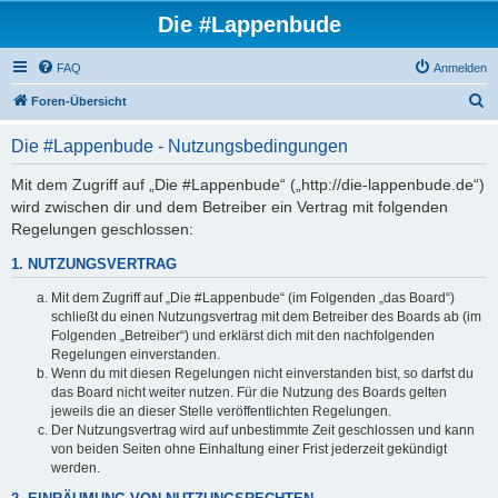
Die #Lappenbude
FAQ
Anmelden
S
Foren-Übersicht
u
Die #Lappenbude - Nutzungsbedingungen
c
h
Mit dem Zugriff auf „Die #Lappenbude“ („http://die-lappenbude.de“)
wird zwischen dir und dem Betreiber ein Vertrag mit folgenden
e
Regelungen geschlossen:
1. NUTZUNGSVERTRAG
Mit dem Zugriff auf „Die #Lappenbude“ (im Folgenden „das Board“)
schließt du einen Nutzungsvertrag mit dem Betreiber des Boards ab (im
Folgenden „Betreiber“) und erklärst dich mit den nachfolgenden
Regelungen einverstanden.
Wenn du mit diesen Regelungen nicht einverstanden bist, so darfst du
das Board nicht weiter nutzen. Für die Nutzung des Boards gelten
jeweils die an dieser Stelle veröffentlichten Regelungen.
Der Nutzungsvertrag wird auf unbestimmte Zeit geschlossen und kann
von beiden Seiten ohne Einhaltung einer Frist jederzeit gekündigt
werden.