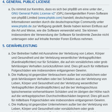
4. GENERAL PUBLIC LICENSE
Du nimmst zur Kenntnis, dass es sich bei phpBB um eine unter der „
GNU General Public License v2
“ (GPL) bereitgestellten Foren-Software
von phpBB Limited (
www.phpbb.com
) handelt; deutschsprachige
Informationen werden durch die deutschsprachige Community unter
www.phpbb.de
zur Verfügung gestellt. Beide haben keinen Einfluss auf
die Art und Weise, wie die Software verwendet wird. Sie können
insbesondere die Verwendung der Software für bestimmte Zwecke nicht
untersagen oder auf Inhalte fremder Foren Einfluss nehmen.
5. GEWÄHRLEISTUNG
Der Betreiber haftet mit Ausnahme der Verletzung von Leben, Körper
und Gesundheit und der Verletzung wesentlicher Vertragspflichten
(Kardinalpflichten) nur für Schäden, die auf ein vorsätzliches oder grob
fahrlässiges Verhalten zurückzuführen sind. Dies gilt auch für mittelbare
Folgeschäden wie insbesondere entgangenen Gewinn.
Die Haftung ist gegenüber Verbrauchern außer bei vorsätzlichem oder
grob fahrlässigem Verhalten oder bei Schäden aus der Verletzung von
Leben, Körper und Gesundheit und der Verletzung wesentlicher
Vertragspflichten (Kardinalpflichten) auf die bei Vertragsschluss
typischerweise vorhersehbaren Schäden und im übrigen der Höhe nach
auf die vertragstypischen Durchschnittsschäden begrenzt. Dies gilt auch
für mittelbare Folgeschäden wie insbesondere entgangenen Gewinn.
Die Haftung ist gegenüber Unternehmern außer bei der Verletzung von
Leben, Körper und Gesundheit oder vorsätzlichem oder grob