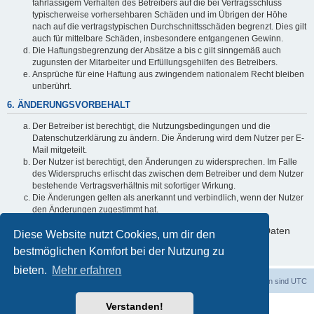
fahrlässigem Verhalten des Betreibers auf die bei Vertragsschluss
typischerweise vorhersehbaren Schäden und im Übrigen der Höhe
nach auf die vertragstypischen Durchschnittsschäden begrenzt. Dies gilt
auch für mittelbare Schäden, insbesondere entgangenen Gewinn.
Die Haftungsbegrenzung der Absätze a bis c gilt sinngemäß auch
zugunsten der Mitarbeiter und Erfüllungsgehilfen des Betreibers.
Ansprüche für eine Haftung aus zwingendem nationalem Recht bleiben
unberührt.
6. ÄNDERUNGSVORBEHALT
Der Betreiber ist berechtigt, die Nutzungsbedingungen und die
Datenschutzerklärung zu ändern. Die Änderung wird dem Nutzer per E-
Mail mitgeteilt.
Der Nutzer ist berechtigt, den Änderungen zu widersprechen. Im Falle
des Widerspruchs erlischt das zwischen dem Betreiber und dem Nutzer
bestehende Vertragsverhältnis mit sofortiger Wirkung.
Die Änderungen gelten als anerkannt und verbindlich, wenn der Nutzer
den Änderungen zugestimmt hat.
Informationen über den Umgang mit deinen persönlichen Daten
Diese Website nutzt Cookies, um dir den
sind in der Datenschutzerklärung enthalten.
bestmöglichen Komfort bei der Nutzung zu
bieten.
Mehr erfahren
Foren-Übersicht
Alle Cookies löschen
Alle Zeiten sind
UTC
Verstanden!
Powered by
phpBB
® Forum Software © phpBB Limited