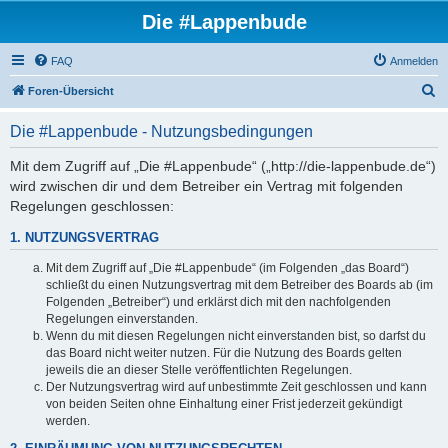
Die #Lappenbude
FAQ
Anmelden
S
Foren-Übersicht
u
Die #Lappenbude - Nutzungsbedingungen
c
h
Mit dem Zugriff auf „Die #Lappenbude“ („http://die-lappenbude.de“)
wird zwischen dir und dem Betreiber ein Vertrag mit folgenden
e
Regelungen geschlossen:
1. NUTZUNGSVERTRAG
Mit dem Zugriff auf „Die #Lappenbude“ (im Folgenden „das Board“)
schließt du einen Nutzungsvertrag mit dem Betreiber des Boards ab (im
Folgenden „Betreiber“) und erklärst dich mit den nachfolgenden
Regelungen einverstanden.
Wenn du mit diesen Regelungen nicht einverstanden bist, so darfst du
das Board nicht weiter nutzen. Für die Nutzung des Boards gelten
jeweils die an dieser Stelle veröffentlichten Regelungen.
Der Nutzungsvertrag wird auf unbestimmte Zeit geschlossen und kann
von beiden Seiten ohne Einhaltung einer Frist jederzeit gekündigt
werden.