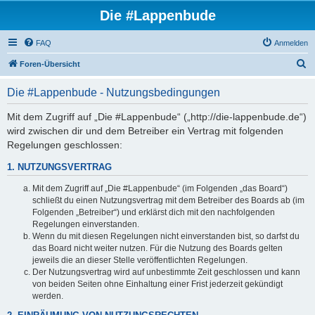
Die #Lappenbude
FAQ
Anmelden
S
Foren-Übersicht
u
Die #Lappenbude - Nutzungsbedingungen
c
h
Mit dem Zugriff auf „Die #Lappenbude“ („http://die-lappenbude.de“)
wird zwischen dir und dem Betreiber ein Vertrag mit folgenden
e
Regelungen geschlossen:
1. NUTZUNGSVERTRAG
Mit dem Zugriff auf „Die #Lappenbude“ (im Folgenden „das Board“)
schließt du einen Nutzungsvertrag mit dem Betreiber des Boards ab (im
Folgenden „Betreiber“) und erklärst dich mit den nachfolgenden
Regelungen einverstanden.
Wenn du mit diesen Regelungen nicht einverstanden bist, so darfst du
das Board nicht weiter nutzen. Für die Nutzung des Boards gelten
jeweils die an dieser Stelle veröffentlichten Regelungen.
Der Nutzungsvertrag wird auf unbestimmte Zeit geschlossen und kann
von beiden Seiten ohne Einhaltung einer Frist jederzeit gekündigt
werden.