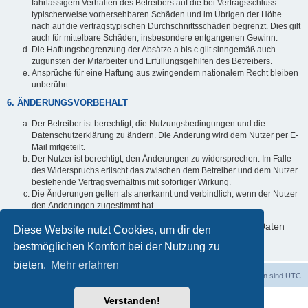
fahrlässigem Verhalten des Betreibers auf die bei Vertragsschluss
typischerweise vorhersehbaren Schäden und im Übrigen der Höhe
nach auf die vertragstypischen Durchschnittsschäden begrenzt. Dies gilt
auch für mittelbare Schäden, insbesondere entgangenen Gewinn.
Die Haftungsbegrenzung der Absätze a bis c gilt sinngemäß auch
zugunsten der Mitarbeiter und Erfüllungsgehilfen des Betreibers.
Ansprüche für eine Haftung aus zwingendem nationalem Recht bleiben
unberührt.
6. ÄNDERUNGSVORBEHALT
Der Betreiber ist berechtigt, die Nutzungsbedingungen und die
Datenschutzerklärung zu ändern. Die Änderung wird dem Nutzer per E-
Mail mitgeteilt.
Der Nutzer ist berechtigt, den Änderungen zu widersprechen. Im Falle
des Widerspruchs erlischt das zwischen dem Betreiber und dem Nutzer
bestehende Vertragsverhältnis mit sofortiger Wirkung.
Die Änderungen gelten als anerkannt und verbindlich, wenn der Nutzer
den Änderungen zugestimmt hat.
Informationen über den Umgang mit deinen persönlichen Daten
Diese Website nutzt Cookies, um dir den
sind in der Datenschutzerklärung enthalten.
bestmöglichen Komfort bei der Nutzung zu
bieten.
Mehr erfahren
Foren-Übersicht
Alle Cookies löschen
Alle Zeiten sind
UTC
Verstanden!
Powered by
phpBB
® Forum Software © phpBB Limited