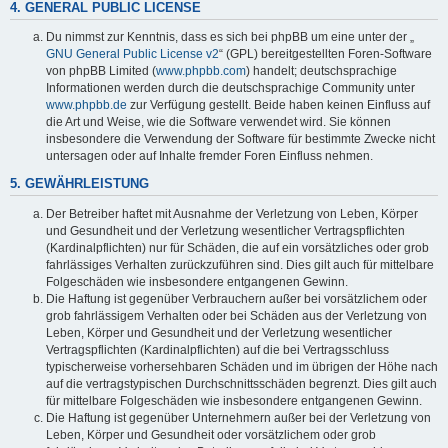
4. GENERAL PUBLIC LICENSE
Du nimmst zur Kenntnis, dass es sich bei phpBB um eine unter der „
GNU General Public License v2
“ (GPL) bereitgestellten Foren-Software
von phpBB Limited (
www.phpbb.com
) handelt; deutschsprachige
Informationen werden durch die deutschsprachige Community unter
www.phpbb.de
zur Verfügung gestellt. Beide haben keinen Einfluss auf
die Art und Weise, wie die Software verwendet wird. Sie können
insbesondere die Verwendung der Software für bestimmte Zwecke nicht
untersagen oder auf Inhalte fremder Foren Einfluss nehmen.
5. GEWÄHRLEISTUNG
Der Betreiber haftet mit Ausnahme der Verletzung von Leben, Körper
und Gesundheit und der Verletzung wesentlicher Vertragspflichten
(Kardinalpflichten) nur für Schäden, die auf ein vorsätzliches oder grob
fahrlässiges Verhalten zurückzuführen sind. Dies gilt auch für mittelbare
Folgeschäden wie insbesondere entgangenen Gewinn.
Die Haftung ist gegenüber Verbrauchern außer bei vorsätzlichem oder
grob fahrlässigem Verhalten oder bei Schäden aus der Verletzung von
Leben, Körper und Gesundheit und der Verletzung wesentlicher
Vertragspflichten (Kardinalpflichten) auf die bei Vertragsschluss
typischerweise vorhersehbaren Schäden und im übrigen der Höhe nach
auf die vertragstypischen Durchschnittsschäden begrenzt. Dies gilt auch
für mittelbare Folgeschäden wie insbesondere entgangenen Gewinn.
Die Haftung ist gegenüber Unternehmern außer bei der Verletzung von
Leben, Körper und Gesundheit oder vorsätzlichem oder grob