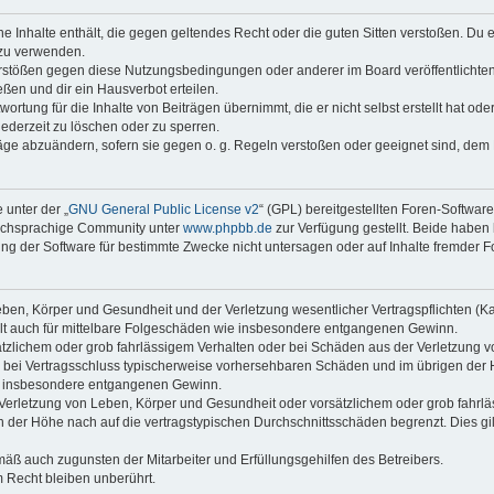
ine Inhalte enthält, die gegen geltendes Recht oder die guten Sitten verstoßen. Du 
 zu verwenden.
erstößen gegen diese Nutzungsbedingungen oder anderer im Board veröffentlichte
ßen und dir ein Hausverbot erteilen.
ortung für die Inhalte von Beiträgen übernimmt, die er nicht selbst erstellt hat od
jederzeit zu löschen oder zu sperren.
räge abzuändern, sofern sie gegen o. g. Regeln verstoßen oder geeignet sind, dem
 unter der „
GNU General Public License v2
“ (GPL) bereitgestellten Foren-Softwar
tschsprachige Community unter
www.phpbb.de
zur Verfügung gestellt. Beide haben 
g der Software für bestimmte Zwecke nicht untersagen oder auf Inhalte fremder F
ben, Körper und Gesundheit und der Verletzung wesentlicher Vertragspflichten (Kard
gilt auch für mittelbare Folgeschäden wie insbesondere entgangenen Gewinn.
ätzlichem oder grob fahrlässigem Verhalten oder bei Schäden aus der Verletzung 
 die bei Vertragsschluss typischerweise vorhersehbaren Schäden und im übrigen de
wie insbesondere entgangenen Gewinn.
erletzung von Leben, Körper und Gesundheit oder vorsätzlichem oder grob fahrläs
der Höhe nach auf die vertragstypischen Durchschnittsschäden begrenzt. Dies gi
mäß auch zugunsten der Mitarbeiter und Erfüllungsgehilfen des Betreibers.
 Recht bleiben unberührt.