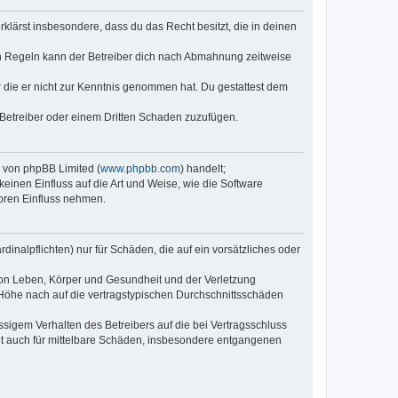
erklärst insbesondere, dass du das Recht besitzt, die in deinen
n Regeln kann der Betreiber dich nach Abmahnung zeitweise
er die er nicht zur Kenntnis genommen hat. Du gestattest dem
 Betreiber oder einem Dritten Schaden zuzufügen.
e von phpBB Limited (
www.phpbb.com
) handelt;
keinen Einfluss auf die Art und Weise, wie die Software
oren Einfluss nehmen.
inalpflichten) nur für Schäden, die auf ein vorsätzliches oder
von Leben, Körper und Gesundheit und der Verletzung
r Höhe nach auf die vertragstypischen Durchschnittsschäden
sigem Verhalten des Betreibers auf die bei Vertragsschluss
lt auch für mittelbare Schäden, insbesondere entgangenen