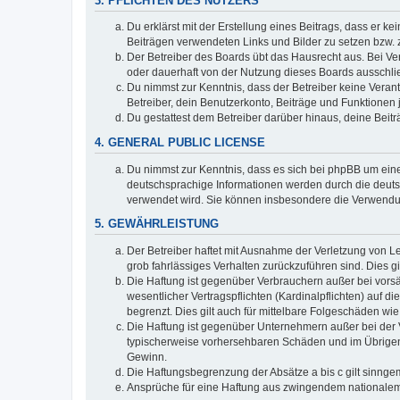
3. PFLICHTEN DES NUTZERS
Du erklärst mit der Erstellung eines Beitrags, dass er ke
Beiträgen verwendeten Links und Bilder zu setzen bzw.
Der Betreiber des Boards übt das Hausrecht aus. Bei V
oder dauerhaft von der Nutzung dieses Boards ausschlie
Du nimmst zur Kenntnis, dass der Betreiber keine Verantw
Betreiber, dein Benutzerkonto, Beiträge und Funktionen 
Du gestattest dem Betreiber darüber hinaus, deine Beit
4. GENERAL PUBLIC LICENSE
Du nimmst zur Kenntnis, dass es sich bei phpBB um eine
deutschsprachige Informationen werden durch die deu
verwendet wird. Sie können insbesondere die Verwendun
5. GEWÄHRLEISTUNG
Der Betreiber haftet mit Ausnahme der Verletzung von Le
grob fahrlässiges Verhalten zurückzuführen sind. Dies 
Die Haftung ist gegenüber Verbrauchern außer bei vors
wesentlicher Vertragspflichten (Kardinalpflichten) auf
begrenzt. Dies gilt auch für mittelbare Folgeschäden 
Die Haftung ist gegenüber Unternehmern außer bei der V
typischerweise vorhersehbaren Schäden und im Übrigen 
Gewinn.
Die Haftungsbegrenzung der Absätze a bis c gilt sinnge
Ansprüche für eine Haftung aus zwingendem nationalem