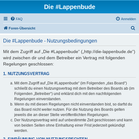
Die #Lappenbude
FAQ
Anmelden
S
Foren-Übersicht
u
Die #Lappenbude - Nutzungsbedingungen
c
h
Mit dem Zugriff auf „Die #Lappenbude“ („http://die-lappenbude.de“)
wird zwischen dir und dem Betreiber ein Vertrag mit folgenden
e
Regelungen geschlossen:
1. NUTZUNGSVERTRAG
Mit dem Zugriff auf „Die #Lappenbude“ (im Folgenden „das Board“)
schließt du einen Nutzungsvertrag mit dem Betreiber des Boards ab (im
Folgenden „Betreiber“) und erklärst dich mit den nachfolgenden
Regelungen einverstanden.
Wenn du mit diesen Regelungen nicht einverstanden bist, so darfst du
das Board nicht weiter nutzen. Für die Nutzung des Boards gelten
jeweils die an dieser Stelle veröffentlichten Regelungen.
Der Nutzungsvertrag wird auf unbestimmte Zeit geschlossen und kann
von beiden Seiten ohne Einhaltung einer Frist jederzeit gekündigt
werden.