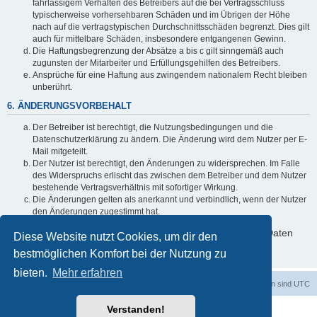
fahrlässigem Verhalten des Betreibers auf die bei Vertragsschluss
typischerweise vorhersehbaren Schäden und im Übrigen der Höhe
nach auf die vertragstypischen Durchschnittsschäden begrenzt. Dies gilt
auch für mittelbare Schäden, insbesondere entgangenen Gewinn.
Die Haftungsbegrenzung der Absätze a bis c gilt sinngemäß auch
zugunsten der Mitarbeiter und Erfüllungsgehilfen des Betreibers.
Ansprüche für eine Haftung aus zwingendem nationalem Recht bleiben
unberührt.
6. ÄNDERUNGSVORBEHALT
Der Betreiber ist berechtigt, die Nutzungsbedingungen und die
Datenschutzerklärung zu ändern. Die Änderung wird dem Nutzer per E-
Mail mitgeteilt.
Der Nutzer ist berechtigt, den Änderungen zu widersprechen. Im Falle
des Widerspruchs erlischt das zwischen dem Betreiber und dem Nutzer
bestehende Vertragsverhältnis mit sofortiger Wirkung.
Die Änderungen gelten als anerkannt und verbindlich, wenn der Nutzer
den Änderungen zugestimmt hat.
Informationen über den Umgang mit deinen persönlichen Daten
Diese Website nutzt Cookies, um dir den
sind in der Datenschutzerklärung enthalten.
bestmöglichen Komfort bei der Nutzung zu
bieten.
Mehr erfahren
Foren-Übersicht
Alle Cookies löschen
Alle Zeiten sind
UTC
Verstanden!
Powered by
phpBB
® Forum Software © phpBB Limited