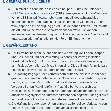
4. GENERAL PUBLIC LICENSE
Du nimmst zur Kenntnis, dass es sich bei phpBB um eine unter der „
GNU General Public License v2
“ (GPL) bereitgestellten Foren-Software
von phpBB Limited (
www.phpbb.com
) handelt; deutschsprachige
Informationen werden durch die deutschsprachige Community unter
www.phpbb.de
zur Verfügung gestellt. Beide haben keinen Einfluss auf
die Art und Weise, wie die Software verwendet wird. Sie können
insbesondere die Verwendung der Software für bestimmte Zwecke nicht
untersagen oder auf Inhalte fremder Foren Einfluss nehmen.
5. GEWÄHRLEISTUNG
Der Betreiber haftet mit Ausnahme der Verletzung von Leben, Körper
und Gesundheit und der Verletzung wesentlicher Vertragspflichten
(Kardinalpflichten) nur für Schäden, die auf ein vorsätzliches oder grob
fahrlässiges Verhalten zurückzuführen sind. Dies gilt auch für mittelbare
Folgeschäden wie insbesondere entgangenen Gewinn.
Die Haftung ist gegenüber Verbrauchern außer bei vorsätzlichem oder
grob fahrlässigem Verhalten oder bei Schäden aus der Verletzung von
Leben, Körper und Gesundheit und der Verletzung wesentlicher
Vertragspflichten (Kardinalpflichten) auf die bei Vertragsschluss
typischerweise vorhersehbaren Schäden und im übrigen der Höhe nach
auf die vertragstypischen Durchschnittsschäden begrenzt. Dies gilt auch
für mittelbare Folgeschäden wie insbesondere entgangenen Gewinn.
Die Haftung ist gegenüber Unternehmern außer bei der Verletzung von
Leben, Körper und Gesundheit oder vorsätzlichem oder grob