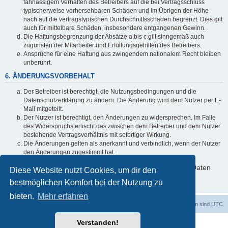
fahrlässigem Verhalten des Betreibers auf die bei Vertragsschluss
typischerweise vorhersehbaren Schäden und im Übrigen der Höhe
nach auf die vertragstypischen Durchschnittsschäden begrenzt. Dies gilt
auch für mittelbare Schäden, insbesondere entgangenen Gewinn.
Die Haftungsbegrenzung der Absätze a bis c gilt sinngemäß auch
zugunsten der Mitarbeiter und Erfüllungsgehilfen des Betreibers.
Ansprüche für eine Haftung aus zwingendem nationalem Recht bleiben
unberührt.
6. ÄNDERUNGSVORBEHALT
Der Betreiber ist berechtigt, die Nutzungsbedingungen und die
Datenschutzerklärung zu ändern. Die Änderung wird dem Nutzer per E-
Mail mitgeteilt.
Der Nutzer ist berechtigt, den Änderungen zu widersprechen. Im Falle
des Widerspruchs erlischt das zwischen dem Betreiber und dem Nutzer
bestehende Vertragsverhältnis mit sofortiger Wirkung.
Die Änderungen gelten als anerkannt und verbindlich, wenn der Nutzer
den Änderungen zugestimmt hat.
Informationen über den Umgang mit deinen persönlichen Daten
Diese Website nutzt Cookies, um dir den
sind in der Datenschutzerklärung enthalten.
bestmöglichen Komfort bei der Nutzung zu
bieten.
Mehr erfahren
Foren-Übersicht
Alle Cookies löschen
Alle Zeiten sind
UTC
Verstanden!
Powered by
phpBB
® Forum Software © phpBB Limited