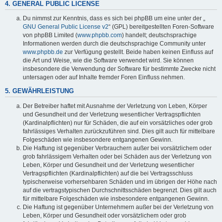
4. GENERAL PUBLIC LICENSE
Du nimmst zur Kenntnis, dass es sich bei phpBB um eine unter der „
GNU General Public License v2
“ (GPL) bereitgestellten Foren-Software
von phpBB Limited (
www.phpbb.com
) handelt; deutschsprachige
Informationen werden durch die deutschsprachige Community unter
www.phpbb.de
zur Verfügung gestellt. Beide haben keinen Einfluss auf
die Art und Weise, wie die Software verwendet wird. Sie können
insbesondere die Verwendung der Software für bestimmte Zwecke nicht
untersagen oder auf Inhalte fremder Foren Einfluss nehmen.
5. GEWÄHRLEISTUNG
Der Betreiber haftet mit Ausnahme der Verletzung von Leben, Körper
und Gesundheit und der Verletzung wesentlicher Vertragspflichten
(Kardinalpflichten) nur für Schäden, die auf ein vorsätzliches oder grob
fahrlässiges Verhalten zurückzuführen sind. Dies gilt auch für mittelbare
Folgeschäden wie insbesondere entgangenen Gewinn.
Die Haftung ist gegenüber Verbrauchern außer bei vorsätzlichem oder
grob fahrlässigem Verhalten oder bei Schäden aus der Verletzung von
Leben, Körper und Gesundheit und der Verletzung wesentlicher
Vertragspflichten (Kardinalpflichten) auf die bei Vertragsschluss
typischerweise vorhersehbaren Schäden und im übrigen der Höhe nach
auf die vertragstypischen Durchschnittsschäden begrenzt. Dies gilt auch
für mittelbare Folgeschäden wie insbesondere entgangenen Gewinn.
Die Haftung ist gegenüber Unternehmern außer bei der Verletzung von
Leben, Körper und Gesundheit oder vorsätzlichem oder grob