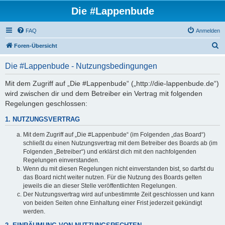
Die #Lappenbude
FAQ
Anmelden
S
Foren-Übersicht
u
Die #Lappenbude - Nutzungsbedingungen
c
h
Mit dem Zugriff auf „Die #Lappenbude“ („http://die-lappenbude.de“)
wird zwischen dir und dem Betreiber ein Vertrag mit folgenden
e
Regelungen geschlossen:
1. NUTZUNGSVERTRAG
Mit dem Zugriff auf „Die #Lappenbude“ (im Folgenden „das Board“)
schließt du einen Nutzungsvertrag mit dem Betreiber des Boards ab (im
Folgenden „Betreiber“) und erklärst dich mit den nachfolgenden
Regelungen einverstanden.
Wenn du mit diesen Regelungen nicht einverstanden bist, so darfst du
das Board nicht weiter nutzen. Für die Nutzung des Boards gelten
jeweils die an dieser Stelle veröffentlichten Regelungen.
Der Nutzungsvertrag wird auf unbestimmte Zeit geschlossen und kann
von beiden Seiten ohne Einhaltung einer Frist jederzeit gekündigt
werden.