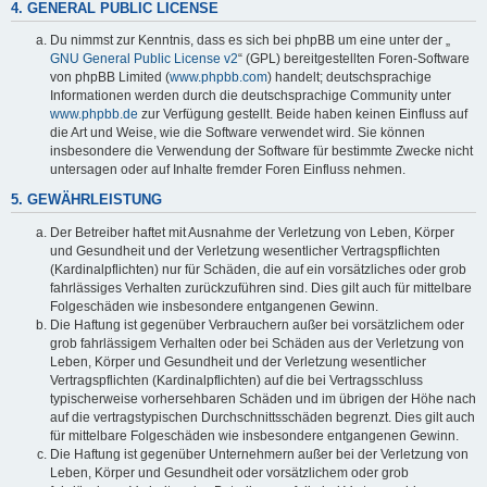
4. GENERAL PUBLIC LICENSE
Du nimmst zur Kenntnis, dass es sich bei phpBB um eine unter der „
GNU General Public License v2
“ (GPL) bereitgestellten Foren-Software
von phpBB Limited (
www.phpbb.com
) handelt; deutschsprachige
Informationen werden durch die deutschsprachige Community unter
www.phpbb.de
zur Verfügung gestellt. Beide haben keinen Einfluss auf
die Art und Weise, wie die Software verwendet wird. Sie können
insbesondere die Verwendung der Software für bestimmte Zwecke nicht
untersagen oder auf Inhalte fremder Foren Einfluss nehmen.
5. GEWÄHRLEISTUNG
Der Betreiber haftet mit Ausnahme der Verletzung von Leben, Körper
und Gesundheit und der Verletzung wesentlicher Vertragspflichten
(Kardinalpflichten) nur für Schäden, die auf ein vorsätzliches oder grob
fahrlässiges Verhalten zurückzuführen sind. Dies gilt auch für mittelbare
Folgeschäden wie insbesondere entgangenen Gewinn.
Die Haftung ist gegenüber Verbrauchern außer bei vorsätzlichem oder
grob fahrlässigem Verhalten oder bei Schäden aus der Verletzung von
Leben, Körper und Gesundheit und der Verletzung wesentlicher
Vertragspflichten (Kardinalpflichten) auf die bei Vertragsschluss
typischerweise vorhersehbaren Schäden und im übrigen der Höhe nach
auf die vertragstypischen Durchschnittsschäden begrenzt. Dies gilt auch
für mittelbare Folgeschäden wie insbesondere entgangenen Gewinn.
Die Haftung ist gegenüber Unternehmern außer bei der Verletzung von
Leben, Körper und Gesundheit oder vorsätzlichem oder grob