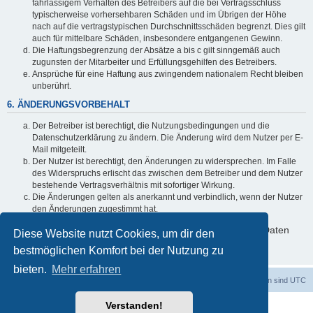
fahrlässigem Verhalten des Betreibers auf die bei Vertragsschluss
typischerweise vorhersehbaren Schäden und im Übrigen der Höhe
nach auf die vertragstypischen Durchschnittsschäden begrenzt. Dies gilt
auch für mittelbare Schäden, insbesondere entgangenen Gewinn.
Die Haftungsbegrenzung der Absätze a bis c gilt sinngemäß auch
zugunsten der Mitarbeiter und Erfüllungsgehilfen des Betreibers.
Ansprüche für eine Haftung aus zwingendem nationalem Recht bleiben
unberührt.
6. ÄNDERUNGSVORBEHALT
Der Betreiber ist berechtigt, die Nutzungsbedingungen und die
Datenschutzerklärung zu ändern. Die Änderung wird dem Nutzer per E-
Mail mitgeteilt.
Der Nutzer ist berechtigt, den Änderungen zu widersprechen. Im Falle
des Widerspruchs erlischt das zwischen dem Betreiber und dem Nutzer
bestehende Vertragsverhältnis mit sofortiger Wirkung.
Die Änderungen gelten als anerkannt und verbindlich, wenn der Nutzer
den Änderungen zugestimmt hat.
Informationen über den Umgang mit deinen persönlichen Daten
Diese Website nutzt Cookies, um dir den
sind in der Datenschutzerklärung enthalten.
bestmöglichen Komfort bei der Nutzung zu
bieten.
Mehr erfahren
Foren-Übersicht
Alle Cookies löschen
Alle Zeiten sind
UTC
Verstanden!
Powered by
phpBB
® Forum Software © phpBB Limited