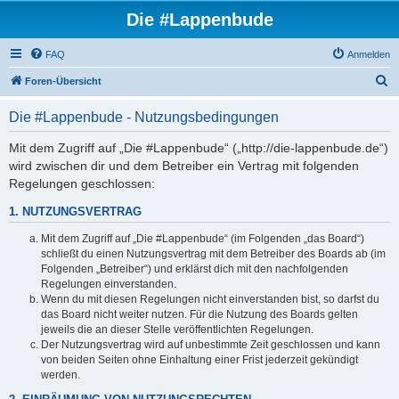
Die #Lappenbude
FAQ
Anmelden
S
Foren-Übersicht
u
Die #Lappenbude - Nutzungsbedingungen
c
h
Mit dem Zugriff auf „Die #Lappenbude“ („http://die-lappenbude.de“)
wird zwischen dir und dem Betreiber ein Vertrag mit folgenden
e
Regelungen geschlossen:
1. NUTZUNGSVERTRAG
Mit dem Zugriff auf „Die #Lappenbude“ (im Folgenden „das Board“)
schließt du einen Nutzungsvertrag mit dem Betreiber des Boards ab (im
Folgenden „Betreiber“) und erklärst dich mit den nachfolgenden
Regelungen einverstanden.
Wenn du mit diesen Regelungen nicht einverstanden bist, so darfst du
das Board nicht weiter nutzen. Für die Nutzung des Boards gelten
jeweils die an dieser Stelle veröffentlichten Regelungen.
Der Nutzungsvertrag wird auf unbestimmte Zeit geschlossen und kann
von beiden Seiten ohne Einhaltung einer Frist jederzeit gekündigt
werden.