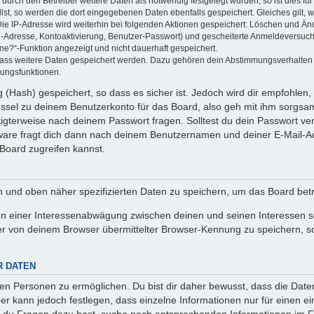
rch den Betreiber weitere Daten als notwendig festgelegt wurden, so ist dies für 
llst, so werden die dort eingegebenen Daten ebenfalls gespeichert. Gleiches gilt, 
Die IP-Adresse wird weiterhin bei folgenden Aktionen gespeichert: Löschen und Än
l-Adresse, Kontoaktivierung, Benutzer-Passwort) und gescheiterte Anmeldeversuch
ine?“-Funktion angezeigt und nicht dauerhaft gespeichert.
 dass weitere Daten gespeichert werden. Dazu gehören dein Abstimmungsverhalten
gungsfunktionen.
(Hash) gespeichert, so dass es sicher ist. Jedoch wird dir empfohlen, 
ssel zu deinem Benutzerkonto für das Board, also geh mit ihm sorgsam
htigterweise nach deinem Passwort fragen. Solltest du dein Passwort v
are fragt dich dann nach deinem Benutzernamen und deiner E-Mail-Ad
Board zugreifen kannst.
en und oben näher spezifizierten Daten zu speichern, um das Board bet
en einer Interessenabwägung zwischen deinen und seinen Interessen sow
r von deinem Browser übermittelter Browser-Kennung zu speichern, so
R DATEN
n Personen zu ermöglichen. Du bist dir daher bewusst, dass die Daten d
ber kann jedoch festlegen, dass einzelne Informationen nur für einen ei