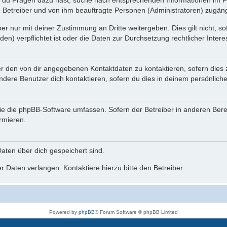
n du Fragen dazu hast, suche nach entsprechenden Informationen im Fo
n Betreiber und von ihm beauftragte Personen (Administratoren) zugäng
r nur mit deiner Zustimmung an Dritte weitergeben. Dies gilt nicht, s
n) verpflichtet ist oder die Daten zur Durchsetzung rechtlicher Interes
er den von dir angegebenen Kontaktdaten zu kontaktieren, sofern dies 
andere Benutzer dich kontaktieren, sofern du dies in deinem persönliche
, die die phpBB-Software umfassen. Sofern der Betreiber in anderen Be
ormieren.
 Daten über dich gespeichert sind.
 Daten verlangen. Kontaktiere hierzu bitte den Betreiber.
Powered by
phpBB
® Forum Software © phpBB Limited
Deutsche Übersetzung durch
phpBB.de