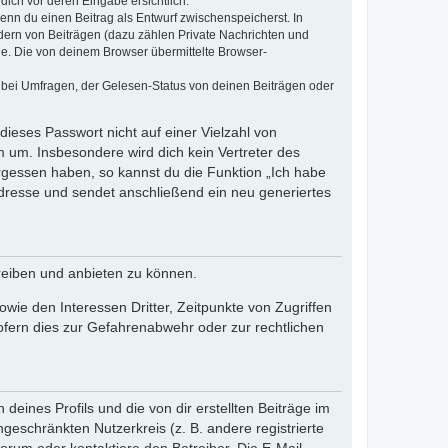
dich vor deren Eingabe ersichtlich.
wenn du einen Beitrag als Entwurf zwischenspeicherst. In
dern von Beiträgen (dazu zählen Private Nachrichten und
e. Die von deinem Browser übermittelte Browser-
 bei Umfragen, der Gelesen-Status von deinen Beiträgen oder
dieses Passwort nicht auf einer Vielzahl von
 um. Insbesondere wird dich kein Vertreter des
ergessen haben, so kannst du die Funktion „Ich habe
resse und sendet anschließend ein neu generiertes
reiben und anbieten zu können.
ie den Interessen Dritter, Zeitpunkte von Zugriffen
fern dies zur Gefahrenabwehr oder zur rechtlichen
eines Profils und die von dir erstellten Beiträge im
ngeschränkten Nutzerkreis (z. B. andere registrierte