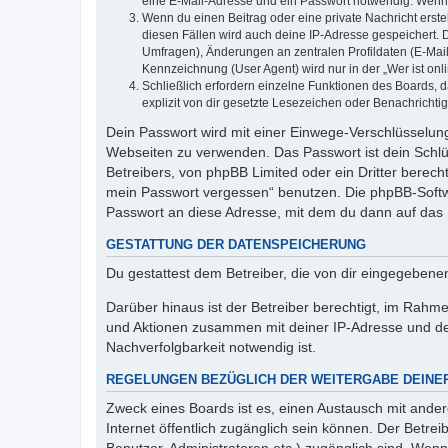
eine E-Mail-Adresse und ein Passwort notwendig. Wenn du
Wenn du einen Beitrag oder eine private Nachricht erste
diesen Fällen wird auch deine IP-Adresse gespeichert. 
Umfragen), Änderungen an zentralen Profildaten (E-Mai
Kennzeichnung (User Agent) wird nur in der „Wer ist onl
Schließlich erfordern einzelne Funktionen des Boards,
explizit von dir gesetzte Lesezeichen oder Benachrichti
Dein Passwort wird mit einer Einwege-Verschlüsselung 
Webseiten zu verwenden. Das Passwort ist dein Schlü
Betreibers, von phpBB Limited oder ein Dritter berec
mein Passwort vergessen“ benutzen. Die phpBB-Softw
Passwort an diese Adresse, mit dem du dann auf das 
GESTATTUNG DER DATENSPEICHERUNG
Du gestattest dem Betreiber, die von dir eingegeben
Darüber hinaus ist der Betreiber berechtigt, im Rahm
und Aktionen zusammen mit deiner IP-Adresse und de
Nachverfolgbarkeit notwendig ist.
REGELUNGEN BEZÜGLICH DER WEITERGABE DEINE
Zweck eines Boards ist es, einen Austausch mit andere
Internet öffentlich zugänglich sein können. Der Betrei