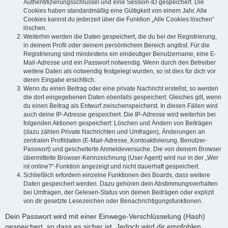
Authentifizierungsschlüssel und eine Session-ID gespeichert. Die
Cookies haben standardmäßig eine Gültigkeit von einem Jahr. Alle
Cookies kannst du jederzeit über die Funktion „Alle Cookies löschen“
löschen.
Weiterhin werden die Daten gespeichert, die du bei der Registrierung,
in deinem Profil oder deinem persönlichem Bereich angibst. Für die
Registrierung sind mindestens ein eindeutiger Benutzername, eine E-
Mail-Adresse und ein Passwort notwendig. Wenn durch den Betreiber
weitere Daten als notwendig festgelegt wurden, so ist dies für dich vor
deren Eingabe ersichtlich.
Wenn du einen Beitrag oder eine private Nachricht erstellst, so werden
die dort eingegebenen Daten ebenfalls gespeichert. Gleiches gilt, wenn
du einen Beitrag als Entwurf zwischenspeicherst. In diesen Fällen wird
auch deine IP-Adresse gespeichert. Die IP-Adresse wird weiterhin bei
folgenden Aktionen gespeichert: Löschen und Ändern von Beiträgen
(dazu zählen Private Nachrichten und Umfragen), Änderungen an
zentralen Profildaten (E-Mail-Adresse, Kontoaktivierung, Benutzer-
Passwort) und gescheiterte Anmeldeversuche. Die von deinem Browser
übermittelte Browser-Kennzeichnung (User Agent) wird nur in der „Wer
ist online?“-Funktion angezeigt und nicht dauerhaft gespeichert.
Schließlich erfordern einzelne Funktionen des Boards, dass weitere
Daten gespeichert werden. Dazu gehören dein Abstimmungsverhalten
bei Umfragen, der Gelesen-Status von deinen Beiträgen oder explizit
von dir gesetzte Lesezeichen oder Benachrichtigungsfunktionen.
Dein Passwort wird mit einer Einwege-Verschlüsselung (Hash)
gespeichert, so dass es sicher ist. Jedoch wird dir empfohlen,