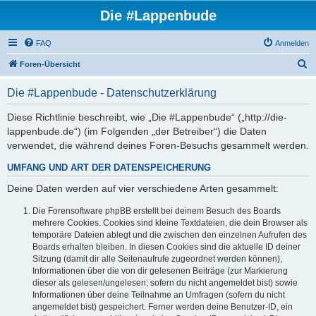
Die #Lappenbude
FAQ
Anmelden
S
Foren-Übersicht
u
Die #Lappenbude - Datenschutzerklärung
c
h
Diese Richtlinie beschreibt, wie „Die #Lappenbude“ („http://die-
lappenbude.de“) (im Folgenden „der Betreiber“) die Daten
e
verwendet, die während deines Foren-Besuchs gesammelt werden.
UMFANG UND ART DER DATENSPEICHERUNG
Deine Daten werden auf vier verschiedene Arten gesammelt:
Die Forensoftware phpBB erstellt bei deinem Besuch des Boards
mehrere Cookies. Cookies sind kleine Textdateien, die dein Browser als
temporäre Dateien ablegt und die zwischen den einzelnen Aufrufen des
Boards erhalten bleiben. In diesen Cookies sind die aktuelle ID deiner
Sitzung (damit dir alle Seitenaufrufe zugeordnet werden können),
Informationen über die von dir gelesenen Beiträge (zur Markierung
dieser als gelesen/ungelesen; sofern du nicht angemeldet bist) sowie
Informationen über deine Teilnahme an Umfragen (sofern du nicht
angemeldet bist) gespeichert. Ferner werden deine Benutzer-ID, ein