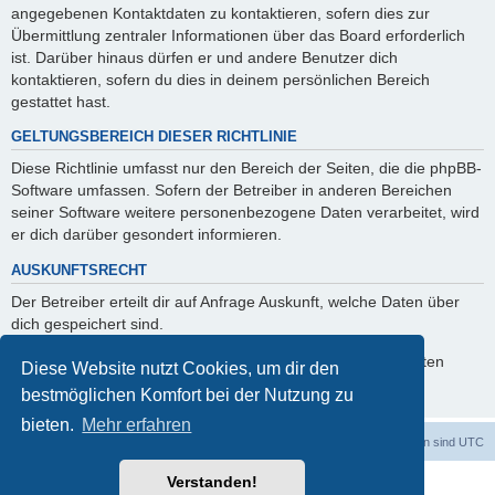
angegebenen Kontaktdaten zu kontaktieren, sofern dies zur
Übermittlung zentraler Informationen über das Board erforderlich
ist. Darüber hinaus dürfen er und andere Benutzer dich
kontaktieren, sofern du dies in deinem persönlichen Bereich
gestattet hast.
GELTUNGSBEREICH DIESER RICHTLINIE
Diese Richtlinie umfasst nur den Bereich der Seiten, die die phpBB-
Software umfassen. Sofern der Betreiber in anderen Bereichen
seiner Software weitere personenbezogene Daten verarbeitet, wird
er dich darüber gesondert informieren.
AUSKUNFTSRECHT
Der Betreiber erteilt dir auf Anfrage Auskunft, welche Daten über
dich gespeichert sind.
Du kannst jederzeit die Löschung bzw. Sperrung deiner Daten
Diese Website nutzt Cookies, um dir den
verlangen. Kontaktiere hierzu bitte den Betreiber.
bestmöglichen Komfort bei der Nutzung zu
bieten.
Mehr erfahren
Foren-Übersicht
Alle Cookies löschen
Alle Zeiten sind
UTC
Verstanden!
Powered by
phpBB
® Forum Software © phpBB Limited