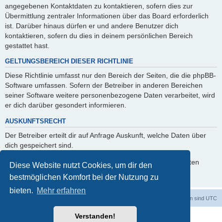
angegebenen Kontaktdaten zu kontaktieren, sofern dies zur
Übermittlung zentraler Informationen über das Board erforderlich
ist. Darüber hinaus dürfen er und andere Benutzer dich
kontaktieren, sofern du dies in deinem persönlichen Bereich
gestattet hast.
GELTUNGSBEREICH DIESER RICHTLINIE
Diese Richtlinie umfasst nur den Bereich der Seiten, die die phpBB-
Software umfassen. Sofern der Betreiber in anderen Bereichen
seiner Software weitere personenbezogene Daten verarbeitet, wird
er dich darüber gesondert informieren.
AUSKUNFTSRECHT
Der Betreiber erteilt dir auf Anfrage Auskunft, welche Daten über
dich gespeichert sind.
Du kannst jederzeit die Löschung bzw. Sperrung deiner Daten
Diese Website nutzt Cookies, um dir den
verlangen. Kontaktiere hierzu bitte den Betreiber.
bestmöglichen Komfort bei der Nutzung zu
bieten.
Mehr erfahren
Foren-Übersicht
Alle Cookies löschen
Alle Zeiten sind
UTC
Verstanden!
Powered by
phpBB
® Forum Software © phpBB Limited