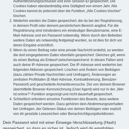
Authentifizierungsschlüssel und eine Session-ID gespeichert. Die
Cookies haben standardmäßig eine Gültigkeit von einem Jahr. Alle
Cookies kannst du jederzeit über die Funktion „Alle Cookies löschen“
löschen.
Weiterhin werden die Daten gespeichert, die du bei der Registrierung,
in deinem Profil oder deinem persönlichem Bereich angibst. Für die
Registrierung sind mindestens ein eindeutiger Benutzername, eine E-
Mail-Adresse und ein Passwort notwendig. Wenn durch den Betreiber
weitere Daten als notwendig festgelegt wurden, so ist dies für dich vor
deren Eingabe ersichtlich.
Wenn du einen Beitrag oder eine private Nachricht erstellst, so werden
die dort eingegebenen Daten ebenfalls gespeichert. Gleiches gilt, wenn
du einen Beitrag als Entwurf zwischenspeicherst. In diesen Fällen wird
auch deine IP-Adresse gespeichert. Die IP-Adresse wird weiterhin bei
folgenden Aktionen gespeichert: Löschen und Ändern von Beiträgen
(dazu zählen Private Nachrichten und Umfragen), Änderungen an
zentralen Profildaten (E-Mail-Adresse, Kontoaktivierung, Benutzer-
Passwort) und gescheiterte Anmeldeversuche. Die von deinem Browser
übermittelte Browser-Kennzeichnung (User Agent) wird nur in der „Wer
ist online?“-Funktion angezeigt und nicht dauerhaft gespeichert.
Schließlich erfordern einzelne Funktionen des Boards, dass weitere
Daten gespeichert werden. Dazu gehören dein Abstimmungsverhalten
bei Umfragen, der Gelesen-Status von deinen Beiträgen oder explizit
von dir gesetzte Lesezeichen oder Benachrichtigungsfunktionen.
Dein Passwort wird mit einer Einwege-Verschlüsselung (Hash)
gespeichert, so dass es sicher ist. Jedoch wird dir empfohlen,