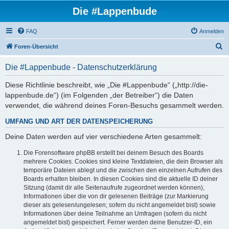
Die #Lappenbude
FAQ
Anmelden
S
Foren-Übersicht
u
Die #Lappenbude - Datenschutzerklärung
c
h
Diese Richtlinie beschreibt, wie „Die #Lappenbude“ („http://die-
lappenbude.de“) (im Folgenden „der Betreiber“) die Daten
e
verwendet, die während deines Foren-Besuchs gesammelt werden.
UMFANG UND ART DER DATENSPEICHERUNG
Deine Daten werden auf vier verschiedene Arten gesammelt:
Die Forensoftware phpBB erstellt bei deinem Besuch des Boards
mehrere Cookies. Cookies sind kleine Textdateien, die dein Browser als
temporäre Dateien ablegt und die zwischen den einzelnen Aufrufen des
Boards erhalten bleiben. In diesen Cookies sind die aktuelle ID deiner
Sitzung (damit dir alle Seitenaufrufe zugeordnet werden können),
Informationen über die von dir gelesenen Beiträge (zur Markierung
dieser als gelesen/ungelesen; sofern du nicht angemeldet bist) sowie
Informationen über deine Teilnahme an Umfragen (sofern du nicht
angemeldet bist) gespeichert. Ferner werden deine Benutzer-ID, ein