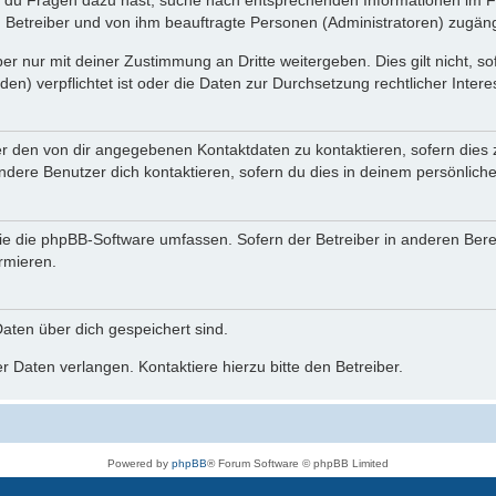
n du Fragen dazu hast, suche nach entsprechenden Informationen im Fo
n Betreiber und von ihm beauftragte Personen (Administratoren) zugäng
r nur mit deiner Zustimmung an Dritte weitergeben. Dies gilt nicht, s
n) verpflichtet ist oder die Daten zur Durchsetzung rechtlicher Interes
er den von dir angegebenen Kontaktdaten zu kontaktieren, sofern dies 
andere Benutzer dich kontaktieren, sofern du dies in deinem persönliche
, die die phpBB-Software umfassen. Sofern der Betreiber in anderen Be
ormieren.
 Daten über dich gespeichert sind.
 Daten verlangen. Kontaktiere hierzu bitte den Betreiber.
Powered by
phpBB
® Forum Software © phpBB Limited
Deutsche Übersetzung durch
phpBB.de