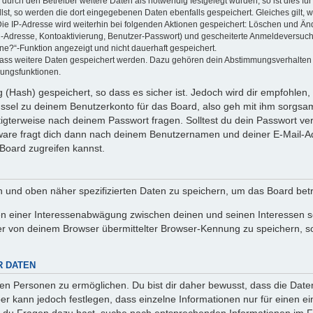
rch den Betreiber weitere Daten als notwendig festgelegt wurden, so ist dies für 
llst, so werden die dort eingegebenen Daten ebenfalls gespeichert. Gleiches gilt, 
Die IP-Adresse wird weiterhin bei folgenden Aktionen gespeichert: Löschen und Än
l-Adresse, Kontoaktivierung, Benutzer-Passwort) und gescheiterte Anmeldeversuch
ine?“-Funktion angezeigt und nicht dauerhaft gespeichert.
 dass weitere Daten gespeichert werden. Dazu gehören dein Abstimmungsverhalten
gungsfunktionen.
(Hash) gespeichert, so dass es sicher ist. Jedoch wird dir empfohlen, 
ssel zu deinem Benutzerkonto für das Board, also geh mit ihm sorgsam
htigterweise nach deinem Passwort fragen. Solltest du dein Passwort v
are fragt dich dann nach deinem Benutzernamen und deiner E-Mail-Ad
Board zugreifen kannst.
en und oben näher spezifizierten Daten zu speichern, um das Board bet
en einer Interessenabwägung zwischen deinen und seinen Interessen sow
r von deinem Browser übermittelter Browser-Kennung zu speichern, so
R DATEN
n Personen zu ermöglichen. Du bist dir daher bewusst, dass die Daten d
ber kann jedoch festlegen, dass einzelne Informationen nur für einen ei